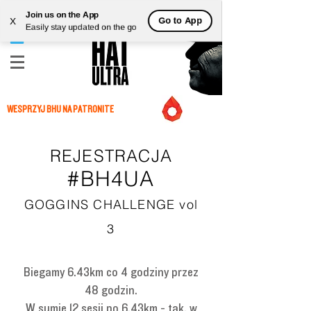
Join us on the App
Go to App
X
Easily stay updated on the go
WESPRZYJ BHU NA PATRONITE
REJESTRACJA
#BH4UA
GOGGINS CHALLENGE vol
3
Biegamy 6.43km co 4 godziny przez
48 godzin.
W sumie 12 sesji po 6.43km - tak, w