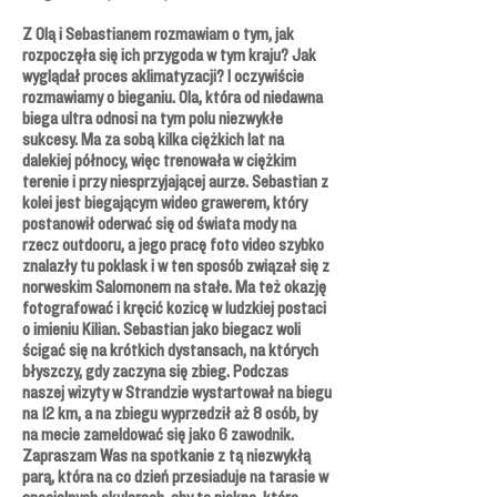
Z Olą i Sebastianem rozmawiam o tym, jak
rozpoczęła się ich przygoda w tym kraju? Jak
wyglądał proces aklimatyzacji? I oczywiście
rozmawiamy o bieganiu. Ola, która od niedawna
biega ultra odnosi na tym polu niezwykłe
sukcesy. Ma za sobą kilka ciężkich lat na
dalekiej północy, więc trenowała w ciężkim
terenie i przy niesprzyjającej aurze. Sebastian z
kolei jest biegającym wideo grawerem, który
postanowił oderwać się od świata mody na
rzecz outdooru, a jego pracę foto video szybko
znalazły tu poklask i w ten sposób związał się z
norweskim Salomonem na stałe. Ma też okazję
fotografować i kręcić kozicę w ludzkiej postaci
o imieniu Kilian. Sebastian jako biegacz woli
ścigać się na krótkich dystansach, na których
błyszczy, gdy zaczyna się zbieg. Podczas
naszej wizyty w Strandzie wystartował na biegu
na 12 km, a na zbiegu wyprzedził aż 8 osób, by
na mecie zameldować się jako 6 zawodnik.
Zapraszam Was na spotkanie z tą niezwykłą
parą, która na co dzień przesiaduje na tarasie w