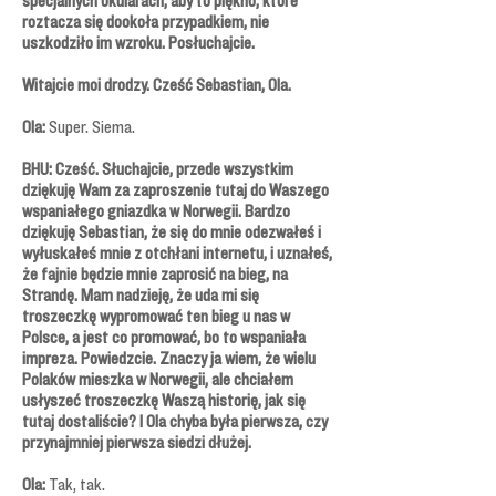
specjalnych okularach, aby to piękno, które
roztacza się dookoła przypadkiem, nie
uszkodziło im wzroku. Posłuchajcie.
Witajcie moi drodzy. Cześć Sebastian, Ola.
Ola:
Super. Siema.
BHU: Cześć. Słuchajcie, przede wszystkim
dziękuję Wam za zaproszenie tutaj do Waszego
wspaniałego gniazdka w Norwegii. Bardzo
dziękuję Sebastian, że się do mnie odezwałeś i
wyłuskałeś mnie z otchłani internetu, i uznałeś,
że fajnie będzie mnie zaprosić na bieg, na
Strandę. Mam nadzieję, że uda mi się
troszeczkę wypromować ten bieg u nas w
Polsce, a jest co promować, bo to wspaniała
impreza. Powiedzcie. Znaczy ja wiem, że wielu
Polaków mieszka w Norwegii, ale chciałem
usłyszeć troszeczkę Waszą historię, jak się
tutaj dostaliście? I Ola chyba była pierwsza, czy
przynajmniej pierwsza siedzi dłużej.
Ola:
Tak, tak.