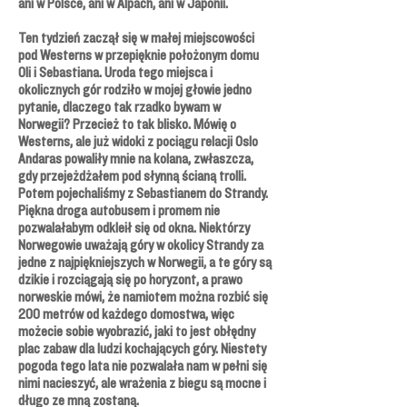
ani w Polsce, ani w Alpach, ani w Japonii.
Ten tydzień zaczął się w małej miejscowości
pod Westerns w przepięknie położonym domu
Oli i Sebastiana. Uroda tego miejsca i
okolicznych gór rodziło w mojej głowie jedno
pytanie, dlaczego tak rzadko bywam w
Norwegii? Przecież to tak blisko. Mówię o
Westerns, ale już widoki z pociągu relacji Oslo
Andaras powaliły mnie na kolana, zwłaszcza,
gdy przejeżdżałem pod słynną ścianą trolli.
Potem pojechaliśmy z Sebastianem do Strandy.
Piękna droga autobusem i promem nie
pozwalałabym odkleił się od okna. Niektórzy
Norwegowie uważają góry w okolicy Strandy za
jedne z najpiękniejszych w Norwegii, a te góry są
dzikie i rozciągają się po horyzont, a prawo
norweskie mówi, że namiotem można rozbić się
200 metrów od każdego domostwa, więc
możecie sobie wyobrazić, jaki to jest obłędny
plac zabaw dla ludzi kochających góry. Niestety
pogoda tego lata nie pozwalała nam w pełni się
nimi nacieszyć, ale wrażenia z biegu są mocne i
długo ze mną zostaną.