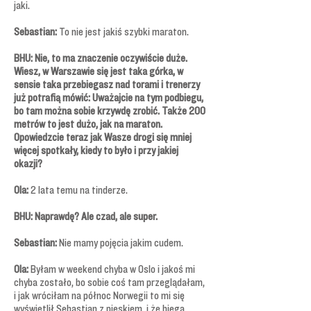
jaki.
Sebastian:
To nie jest jakiś szybki maraton.
BHU: Nie, to ma znaczenie oczywiście duże.
Wiesz, w Warszawie się jest taka górka, w
sensie taka przebiegasz nad torami i trenerzy
już potrafią mówić: Uważajcie na tym podbiegu,
bo tam można sobie krzywdę zrobić. Także 200
metrów to jest dużo, jak na maraton.
Opowiedzcie teraz jak Wasze drogi się mniej
więcej spotkały, kiedy to było i przy jakiej
okazji?
Ola:
2 lata temu na tinderze.
BHU: Naprawdę? Ale czad, ale super.
Sebastian:
Nie mamy pojęcia jakim cudem.
Ola:
Byłam w weekend chyba w Oslo i jakoś mi
chyba zostało, bo sobie coś tam przeglądałam,
i jak wróciłam na północ Norwegii to mi się
wyświetlił Sebastian z pieskiem, i że biega.