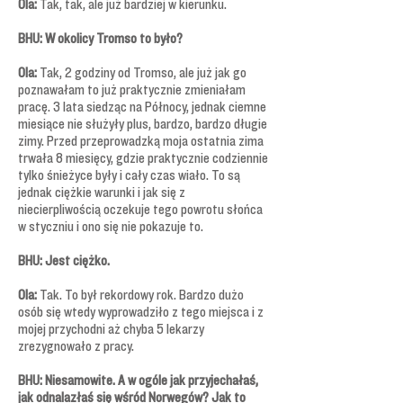
Ola:
Tak, tak, ale już bardziej w kierunku.
BHU: W okolicy Tromso to było?
Ola:
Tak, 2 godziny od Tromso, ale już jak go
poznawałam to już praktycznie zmieniałam
pracę. 3 lata siedząc na Północy, jednak ciemne
miesiące nie służyły plus, bardzo, bardzo długie
zimy. Przed przeprowadzką moja ostatnia zima
trwała 8 miesięcy, gdzie praktycznie codziennie
tylko śnieżyce były i cały czas wiało. To są
jednak ciężkie warunki i jak się z
niecierpliwością oczekuje tego powrotu słońca
w styczniu i ono się nie pokazuje to.
BHU: Jest ciężko.
Ola:
Tak. To był rekordowy rok. Bardzo dużo
osób się wtedy wyprowadziło z tego miejsca i z
mojej przychodni aż chyba 5 lekarzy
zrezygnowało z pracy.
BHU: Niesamowite. A w ogóle jak przyjechałaś,
jak odnalazłaś się wśród Norwegów? Jak to