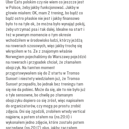
Uber Eats polskim czy nie wiem co jeszcze jest
w Polsce, żeby jakby funkcjonować. Jakby w
głowie miałem: OK, mam 2 trening, bo bądź co
bądź ostro płaskie nie jest i jakby finansowo
było to na tyle ok, że można było wynająć pokój,
żeby utrzymać psa i tak dalej. Idealne na start i
też w pewnym momencie o tym okresie
wchodziłem w środowisko ludzi, którzy jeżdżą
na rowerach szosowych, więc jakby trochę się
wkręciłem w to. Ze z znajomym właśnie
Norwegiem pojechaliśmy do Warszawy pojeździć
na rowerach i przypadek chciał, że złamałem
obojczyk. Na tamten moment
przygotowywałem się do 2 startu w Tromso
Sunset i niestety wiedziałem już, że Tromso
Sunset przepadło, bo jednak bez treningu tam
się nie da pobiec. Może da się, ale to nie było już
o tyle sensowne, bo chwilę po złamanym
obojczyku dopiero co się zrósł, więc napisałem
do organizatorów, czy mogę po prostu zrobić
zdjęcia. Oni się zgodzili, zrobiłem wtedy vertical
najpierw, a potem stałem na (ns.20:11) i
wykonałem jedno zdjęcie, które zostało potem
sprzedane (ns.20:17) plus, jakby zacząłem