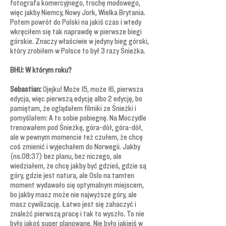
fotografa komercyjnego, trochę modowego,
więc jakby Niemcy, Nowy Jork, Wielka Brytania.
Potem powrót do Polski na jakiś czas i wtedy
wkręciłem się tak naprawdę w pierwsze biegi
górskie. Znaczy właściwie w jedyny bieg górski,
który zrobiłem w Polsce to był 3 razy Śnieżka.
BHU: W którym roku?
Sebastian:
Ojejku! Może 15, może 16, pierwsza
edycja, więc pierwszą edycję albo 2 edycję, bo
pamiętam, że oglądałem filmiki ze Śnieżki i
pomyślałem: A to sobie pobiegnę. Na Moczydle
trenowałem pod Śnieżkę, góra-dół, góra-dół,
ale w pewnym momencie też czułem, że chcę
coś zmienić i wyjechałem do Norwegii. Jakby
(ns.08:37) bez planu, bez niczego, ale
wiedziałem, że chcę jakby być gdzieś, gdzie są
góry, gdzie jest natura, ale Oslo na tamten
moment wydawało się optymalnym miejscem,
bo jakby masz może nie najwyższe góry, ale
masz cywilizację. Łatwo jest się zahaczyć i
znaleźć pierwszą pracę i tak to wyszło. To nie
było jakoś super planowane. Nie było jakiejś w