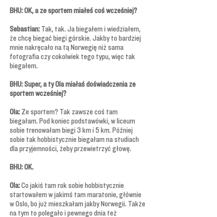
BHU: OK, a ze sportem miałeś coś wcześniej?
Sebastian:
Tak, tak. Ja biegałem i wiedziałem,
że chcę biegać biegi górskie. Jakby to bardziej
mnie nakręcało na tą Norwegię niż sama
fotografia czy cokolwiek tego typu, więc tak
biegałem.
BHU: Super, a ty Ola miałaś doświadczenia ze
sportem wcześniej?
Ola:
Ze sportem? Tak zawsze coś tam
biegałam. Pod koniec podstawówki, w liceum
sobie trenowałam biegi 3 km i 5 km. Później
sobie tak hobbistycznie biegałam na studiach
dla przyjemności, żeby przewietrzyć głowę.
BHU: OK.
Ola:
Co jakiś tam rok sobie hobbistycznie
startowałem w jakimś tam maratonie, głównie
w Oslo, bo już mieszkałam jakby Norwegii. Także
na tym to polegało i pewnego dnia też