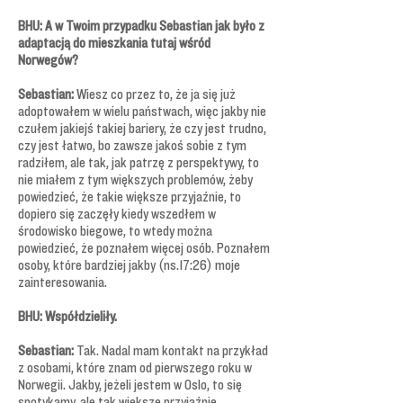
BHU: A w Twoim przypadku Sebastian jak było z
adaptacją do mieszkania tutaj wśród
Norwegów?
Sebastian:
Wiesz co przez to, że ja się już
adoptowałem w wielu państwach, więc jakby nie
czułem jakiejś takiej bariery, że czy jest trudno,
czy jest łatwo, bo zawsze jakoś sobie z tym
radziłem, ale tak, jak patrzę z perspektywy, to
nie miałem z tym większych problemów, żeby
powiedzieć, że takie większe przyjaźnie, to
dopiero się zaczęły kiedy wszedłem w
środowisko biegowe, to wtedy można
powiedzieć, że poznałem więcej osób. Poznałem
osoby, które bardziej jakby (ns.17:26) moje
zainteresowania.
BHU: Współdzieliły.
Sebastian:
Tak. Nadal mam kontakt na przykład
z osobami, które znam od pierwszego roku w
Norwegii. Jakby, jeżeli jestem w Oslo, to się
spotykamy, ale tak większe przyjaźnie