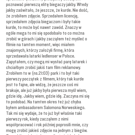
poznawać pierwszą elitę biegaczy jakby. Wtedy
jakby zaświtało, że jeszcze, że kurde. Nie dość,
że zrobiłem zdjęcie. Sprzedałem licencję,
sprzedałem zdjęcia biegaczom i były takie
kurde, to może być nawet zawód. Znaczy w
ogóle mega to mi się spodobało to co można
zrobić w górach i jakby zacząłem też myśleć o
filmie na tamten moment, więc miałem
znajomych, którzy założyli firmę, która
sprzedawała latarki ledlenser w Polsce.
Zapytałem, czy mogą mi wysłać parę latarek i
chciałbym zrobić jakiś tam film reklamowy.
Zrobiłem to w (ns.21:03) park i to był taki
pierwszy początek z filmem, który tak kurde
jest to fajne, ale widzę, że jeszcze coś mi
brakuje, ale już jakby była pierwsza myśl wiem,
gdzie idę. Jakby wiem, gdzie idę. Zaczyna mi się
to podobać. Na tamten okres też już chyba
byłem ambasadorem Salomona Norweskiego.
Tak mi się wydaje, że to już był właśnie taki
pierwszy rok, kiedy zacząłem z nimi
współpracować i rok później poprosili mnie, czy
mogę zrobić jakieś zdjęcie na jednym z biegów.