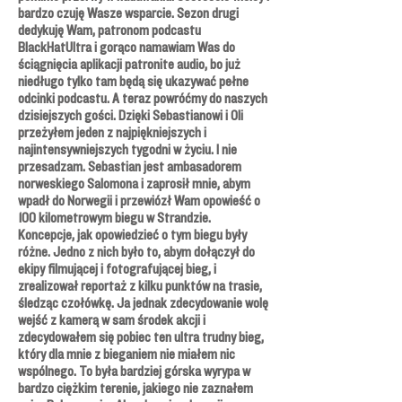
bardzo czuję Wasze wsparcie. Sezon drugi
dedykuję Wam, patronom podcastu
BlackHatUltra i gorąco namawiam Was do
ściągnięcia aplikacji patronite audio, bo już
niedługo tylko tam będą się ukazywać pełne
odcinki podcastu. A teraz powróćmy do naszych
dzisiejszych gości. Dzięki Sebastianowi i Oli
przeżyłem jeden z najpiękniejszych i
najintensywniejszych tygodni w życiu. I nie
przesadzam. Sebastian jest ambasadorem
norweskiego Salomona i zaprosił mnie, abym
wpadł do Norwegii i przewiózł Wam opowieść o
100 kilometrowym biegu w Strandzie.
Koncepcje, jak opowiedzieć o tym biegu były
różne. Jedno z nich było to, abym dołączył do
ekipy filmującej i fotografującej bieg, i
zrealizował reportaż z kilku punktów na trasie,
śledząc czołówkę. Ja jednak zdecydowanie wolę
wejść z kamerą w sam środek akcji i
zdecydowałem się pobiec ten ultra trudny bieg,
który dla mnie z bieganiem nie miałem nic
wspólnego. To była bardziej górska wyrypa w
bardzo ciężkim terenie, jakiego nie zaznałem