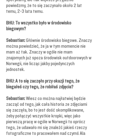
powiedzmy, że to się zaczynało około 2 lat
temu, 2-3 lata temu.
BHU: To wszystko było w środowisko
biegowym?
Sebastian:
Głównie środowisko biegowe. Znaczy
można powiedzieć, że ja w tym momencie nie
mam aż tak. Znaczy w ogóle nie mam
znajomych już spoza środowisk outdoorowych w
Norwegii, nie licząc jakby pojedynczych
jednostek.
BHU: A to się zaczęło przy okazji tego, że
biegałeś czy tego, że robiłaś zdjęcia?
Sebastian:
Wiesz co można najłatwiej będzie
zacząć od tego, jak cała historia ze zdjęciami
się zaczęła, bo to jest dość skomplikowane,
żeby połączyć wszystkie kropki, więc jako
pierwszą pracę w ogóle w Norwegii to oprócz
tego, że udawało mi się znaleźć jakieś rzeczy
fotograficzne to pracowałem nad czymś Ala