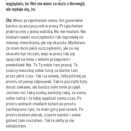
wyglądało, bo film nie wiem za dużo o Norwegii,
ale wydaje się, że.
Ola:
Wiesz przyjechałam sama. Oni generalnie
bardzo są wszyscy mili w pracy. Przyjechałam
praktycznie z jedną walizką. Nic nie miałam. Nie
miałam nawet oszczędności tak naprawdę na
miesiąc mieszkania, jak się okazało. Myślałam,
że mam dużo jakiś oszczędności, ale co się
okazało być niczym, więc w pracy tak się
spojrzeli na mnie z lekkim przejęciem i
powiedzieli: Nie. To Ty sobie tam pracuj. To
znaczy mieszkaj sobie tutaj za darmo tam
przez jakiś czas. Tak i ja mówię, żeby później po
prostu od pensji odpisywali. Także początki były
dosyć ciekawe, ale bardzo miło mnie przyjęli.
Jestem też taką osobą, bardziej taką, że sama
sobie radzę i że lubię spędzać sama czas. Po
prostu wolnych chwilach byłam po prostu
zachwycona tym, że mam góry pod nosem. Po
prostu brałam plecak, często namiot i sobie
gdzieś tam ruszałam. Także jakby ja się
odnalazłam.