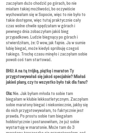
zaczęłam dużo chodzić po górach, bo nie
miałam takiej możliwości, bo oczywiście
wychowałam się w Sopocie, więc to nie było to
takie dostępne, więc tutaj praktycznie cały
czas wolne chwile spędzałam w górach i
pewnego dnia zobaczyłam jakiś bieg
przypadkowo. Ludzie biegnący po górach i
stwierdziłam, że: O wow, jak fajnie. Ja w sumie
lubię biegać, może kiedyś spróbuję czegoś
takiego. Trochę czasu minęło i zaczęłam sobie
powoli coś tam startować.
BHU: A na tą trójkę, piątkę i maraton Ty
przygotowywałaś się jakoś specjalnie? Miałaś
jakieś plany, czy to wszystko było tak dla fanu?
Ola:
Nie. Jak byłam młoda to sobie tam
biegałam w klubie lekkoatletycznym. Zaczęłam
sobie maratony biegać i niekoniecznie, jakby się
do nich przygotowywałam, to faktycznie jest
prawda. Po prostu sobie tam biegałam
hobbistycznie i postanowiłam, że już sobie
wystartuję w maratonie. Może tam do 3
maratonu troszeczkę się przygotowałam, coś