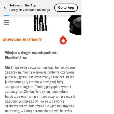
Join us on the App
Go to App
X
Easily stay updated on the go
WESPRZYJ BHU NA PATRONITE
Witajcie w drugim sezonie podcastu
BlackHatUltra.
Ola:
I naprawdę zaczęłam się bać, bo faktycznie
zegarek mi trochę wariował, jakby te czerwone
punkciki, gdzie jest oznaczony szlak też, które
jakby pomagały trochę w nawigacji były
zasypane śniegiem. Trochę przyspieszyłam i
zobaczyłam Chinkę. Wtedy się ucieszyłam
bardzo, że ona tam jest i zobaczyłam jeszcze 2
zagubionych biegaczy. Także w czwórkę
staliśmy przez jakiś czas i nie wiedzieliśmy tak
naprawdę, w którą stronę się ruszyć, bo szlak