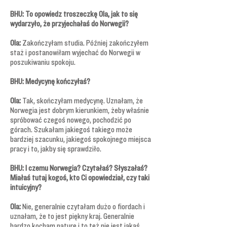
BHU: To opowiedz troszeczkę Ola, jak to się
wydarzyło, że przyjechałaś do Norwegii?
Ola:
Zakończyłam studia. Później zakończyłem
staż i postanowiłam wyjechać do Norwegii w
poszukiwaniu spokoju.
BHU: Medycynę kończyłaś?
Ola:
Tak, skończyłam medycynę. Uznałam, że
Norwegia jest dobrym kierunkiem, żeby właśnie
spróbować czegoś nowego, pochodzić po
górach. Szukałam jakiegoś takiego może
bardziej szacunku, jakiegoś spokojnego miejsca
pracy i to, jakby się sprawdziło.
BHU: I czemu Norwegia? Czytałaś? Słyszałaś?
Miałaś tutaj kogoś, kto Ci opowiedział, czy taki
intuicyjny?
Ola:
Nie, generalnie czytałam dużo o fiordach i
uznałam, że to jest piękny kraj. Generalnie
bardzo kocham naturę i to też nie jest jakaś