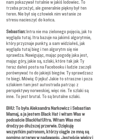
nam pokazywał totalnie w jakiś lodowiec. To
trzeba przeżyć, ale generalnie piękny był ten
teren. Nie był się człowiek nim wstanie ze
stresu nacieszyć do końca.
Sebastian:
Intra nie ma zielonego pojęcia, jak to
wygląda tutaj. Itra bazuje na jakimś algorytmie,
który przyznaje punkty, a sam widziałeś, jak
wygląda tutaj bieg i ten algorytm się nie
sprawdza. Nawigując, mając pogodę jaka jest,
mając góry, jakie są, szlaki, które tak jak Ty
teraz dałeś posta na Facebooku i ludzie zaczęli
porównywać to do jakiejś biegów. Ty sprawdzasz
te biegi. Mówią: O jejku! Jakie to straszne i poza
szlakiem tam jest autostrada patrząc z
perspektywy norweskiej, więc nie. Te szlaki są
inne. To jest brutal. To są brutalne szlaki.
BHU: To była Aleksandra Narkowicz i Sebastian
Mamaj, a ja jestem Black Hat i witam Was w
podcaście BlackHatUltra. Witam Was moi
drodzy po dłuższej przerwie. Dziękuję
wszystkim patronom, którzy ciągle ze mną są
pomimo przerwy w nadawaniu. Jesteście wielcy i