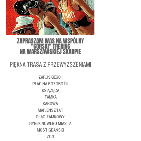
ZAPRASZAM WAS NA WSPÓLNY
"GÓRSKI" TRENING
NA WARSZAWSKIEJ SKARPIE
PIĘKNA TRASA Z PRZEWYŻSZENIAMI
ZARUSKIEGO 1
PLAC NA ROZDROŻU
KSIĄŻĘCA
TAMKA
KAROWA
MARIENSZTAT
PLAC ZAMKOWY
RYNEK NOWEGO MIASTA
MOST GDAŃSKI
ZOO