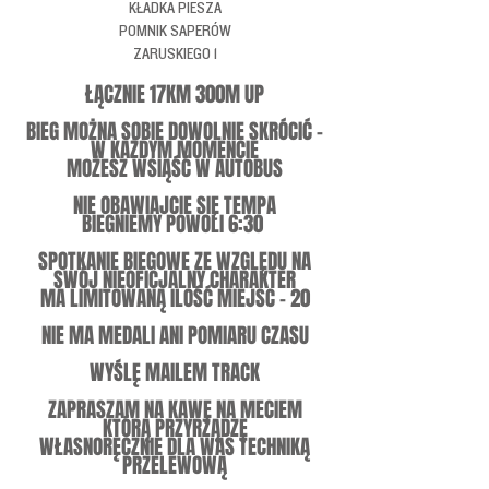
KŁADKA PIESZA
POMNIK SAPERÓW
ZARUSKIEGO 1
ŁĄCZNIE 17KM 300M UP
BIEG MOŻNA SOBIE DOWOLNIE SKRÓCIĆ -
W KAŻDYM MOMENCIE
MOŻESZ WSIĄŚĆ W AUTOBUS
NIE OBAWIAJCIE SIĘ TEMPA
BIEGNIEMY POWOLI 6:30
SPOTKANIE BIEGOWE ZE WZGLĘDU NA
SWÓJ NIEOFICJALNY CHARAKTER
MA LIMITOWANĄ ILOŚĆ MIEJSC - 20
NIE MA MEDALI ANI POMIARU CZASU
WYŚLĘ MAILEM TRACK
ZAPRASZAM NA KAWĘ NA MECIEM
KTÓRĄ PRZYRZĄDZĘ
WŁASNORĘCZNIE DLA WAS TECHNIKĄ
PRZELEWOWĄ