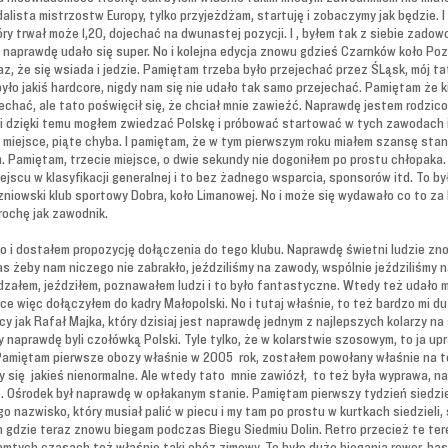
alista mistrzostw Europy, tylko przyjeżdżam, startuję i zobaczymy jak będzie. I
y trwał może 1,20, dojechać na dwunastej pozycji. I , byłem tak z siebie zadow
 naprawdę udało się super. No i kolejna edycja znowu gdzieś Czarnków koło Po
az, że się wsiada i jedzie. Pamiętam trzeba było przejechać przez ŚLąsk, mój ta
było jakiś hardcore, nigdy nam się nie udało tak samo przejechać. Pamiętam że
echać, ale tato poświęcił się, że chciał mnie zawieźć. Naprawdę jestem rodzi
ą i dzięki temu mogłem zwiedzać Polskę i próbować startować w tych zawodach i 
 miejsce, piąte chyba. I pamiętam, że w tym pierwszym roku miałem szansę stan
m. Pamiętam, trzecie miejsce, o dwie sekundy nie dogoniłem po prostu chłopaka
jscu w klasyfikacji generalnej i to bez żadnego wsparcia, sponsorów itd. To był
zniowski klub sportowy Dobra, koło Limanowej. No i może się wydawało co to za k
trochę jak zawodnik.
No i dostałem propozycję dołączenia do tego klubu. Naprawdę świetni ludzie znow
nas żeby nam niczego nie zabrakło, jeździliśmy na zawody, wspólnie jeździliśmy 
edzałem, jeździłem, poznawałem ludzi i to było fantastyczne. Wtedy też udało 
lsce więc dołączyłem do kadry Małopolski. No i tutaj właśnie, to też bardzo mi 
y jak Rafał Majka, który dzisiaj jest naprawdę jednym z najlepszych kolarzy na 
zy naprawdę byli czołówką Polski. Tyle tylko, że w kolarstwie szosowym, to ja u
. Pamiętam pierwsze obozy właśnie w 2005 rok, zostałem powołany właśnie na 
 się jakieś nienormalne. Ale wtedy tato mnie zawiózł, to też była wyprawa, na
e. Ośrodek był naprawdę w opłakanym stanie. Pamiętam pierwszy tydzień siedzie
 nazwisko, który musiał palić w piecu i my tam po prostu w kurtkach siedzieli, 
 gdzie teraz znowu biegam podczas Biegu Siedmiu Dolin. Retro przecież te ter
mtych czasach też właśnie taki obóz zimowy. To było dużo biegania rower, base