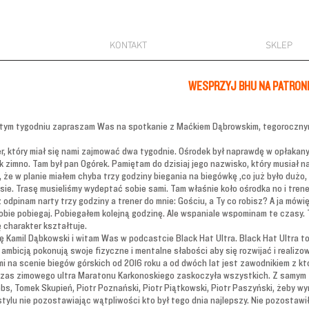
KONTAKT
SKLEP
WESPRZYJ BHU NA PATRON
 W tym tygodniu zapraszam Was na spotkanie z Maćkiem Dąbrowskim, tegoroczn
er, który miał się nami zajmować dwa tygodnie. Ośrodek był naprawdę w opłaka
ak zimno. Tam był pan Ogórek. Pamiętam do dzisiaj jego nazwisko, który musiał n
 że w planie miałem chyba trzy godziny biegania na biegówkę ,co już było dużo, p
asie. Trasę musieliśmy wydeptać sobie sami. Tam właśnie koło ośrodka no i tren
ż odpinam narty trzy godziny a trener do mnie: Gościu, a Ty co robisz? A ja mów
sobie pobiegaj. Pobiegałem kolejną godzinę. Ale wspaniale wspominam te czasy. 
ę charakter kształtuje.
 Kamil Dąbkowski i witam Was w podcastcie Black Hat Ultra. Black Hat Ultra t
 ambicją pokonują swoje fizyczne i mentalne słabości aby się rozwijać i realiz
i na scenie biegów górskich od 2016 roku a od dwóch lat jest zawodnikiem z k
czas zimowego ultra Maratonu Karkonoskiego zaskoczyła wszystkich. Z samym z
bs, Tomek Skupień, Piotr Poznański, Piotr Piątkowski, Piotr Paszyński, żeby wy
stylu nie pozostawiając wątpliwości kto był tego dnia najlepszy. Nie pozostawi