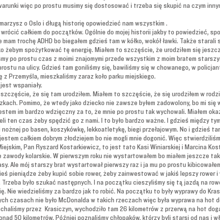
 warunki więc po prostu musimy się dostosować i trzeba się skupić na czym inn
arzysz o Oslo i długą historię opowiedzieć nam wszystkim .
rócić całkiem do początków. Ogólnie do mojej historii jakby to powiedzieć, spo
że mam trochę ADHD bo biegałem gdzieś tam w kółko, wokół ławki. Także starali s
ko żebym spożytkować tę energię. Miałem to szczęście, że urodziłem się jeszcz
liśmy po prostu czas z moimi znajomymi przede wszystkim z moim bratem starszym
ostu na ulicy. Gdzieś tam goniliśmy się, bawiliśmy się w chowanego, w policjant
z Przemyśla, mieszkaliśmy zaraz koło parku miejskiego.
jest wspaniały.
 szczęście, że się tam urodziłem. Miałem to szczęście, że się urodziłem w rodz
kach. Pomimo, że wtedy jako dziecko nie zawsze byłem zadowolony, bo mi się w
jestem im bardzo wdzięczny za to, że mnie po prostu tak wychowali. Miałem ok
eli ten czas żeby spędzić go z nami. I to było bardzo ważne. I gdzieś między ty
 nożnej po basen, koszykówkę, lekkoatletykę, biegi przełajowym. No i gdzieś tam
e jestem całkiem dobrym złodziejem bo nie mogli mnie dogonić. Więc stwierdziliś
ejskim, Pan Ryszard Kostarkiewicz, to jest tato Kasi Winiarskiej i Marcina Ko
 zawody kolarskie. W pierwszym roku nie wystartowałem bo miałem jeszcze taki
y. Ale mój starszy brat wystartował pierwszy raz i ja mu po prostu kibicowałem 
ieś pieniądze żeby kupić sobie rower, żeby zainwestować w jakiś lepszy rower i
 Trzeba było szukać następnych. I na początku cieszyliśmy się tą jazdą na ro
ę. Nie wiedzieliśmy za bardzo jak to robić. Na początku to były wyprawy do Kr
mtych czasach nie było McDonalda w takich rzeczach więc była wyprawa na hot 
jechaliśmy przez Krasiczyn, wychodziło tam 26 kilometrów z przerwą na hot doga.
onad 50 kilometrów. Później poznaliśmy chłopaków, którzy byli starsi od nas i wł