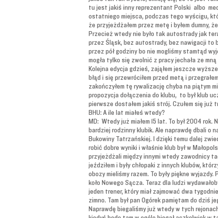
tu jest jakiś inny reprezentant Polski albo med
ostatniego miejsca, podczas tego wyścigu, któr
że przyjeżdżałem przez metę i byłem dumny, że
Przecież wtedy nie było tak autostrady jak ter
przez Śląsk, bez autostrady, bez nawigacji to 
przez pół godziny bo nie mogliśmy stamtąd wyj
mogła tylko się zwolnić z pracy jechała ze mn
Kolejna edycja gdzieś, zająłem jeszcze wyższe
błąd i się przewróciłem przed metą i przegrałe
zakończyłem tę rywalizację chyba na piątym mie
propozycja dołączenia do klubu, to był klub uc
pierwsze dostałem jakiś strój. Czułem się już 
BHU: A ile lat miałeś wtedy?
MD: Wtedy już miałem 15 lat. To był 2004 rok. 
bardziej rodzinny klubik. Ale naprawdę dbali o 
Bukowiny Tatrzańskiej. I dzięki temu dalej zwi
robić dobre wyniki i właśnie klub był w Małopo
przyjeżdżali między innymi wtedy zawodnicy tac
jeździłem i były chłopaki z innych klubów, któr
obozy mieliśmy razem. To były piękne wyjazdy
koło Nowego Sącza. Teraz dla ludzi wydawałoby
jeden trener, który miał zajmować dwa tygodni
zimno. Tam był pan Ogórek pamiętam do dziś jego
Naprawdę biegaliśmy już wtedy w tych rejonach
kiedyś będę tam w ogóle biegał aczkolwiek w ta