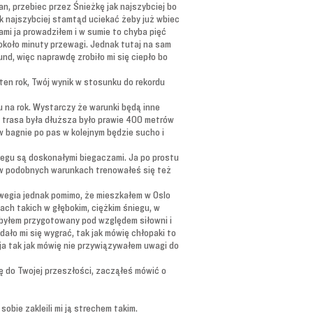
an, przebiec przez Śnieżkę jak najszybciej bo
ak najszybciej stamtąd uciekać żeby już wbiec
ami ja prowadziłem i w sumie to chyba pięć
około minuty przewagi. Jednak tutaj na sam
und, więc naprawdę zrobiło mi się ciepło bo
 ten rok, Twój wynik w stosunku do rekordu
u na rok. Wystarczy że warunki będą inne
ie trasa była dłuższa było prawie 400 metrów
 bagnie po pas w kolejnym będzie sucho i
 biegu są doskonałymi biegaczami. Ja po prostu
, w podobnych warunkach trenowałeś się też
orwegia jednak pomimo, że mieszkałem w Oslo
kach takich w głębokim, ciężkim śniegu, w
 byłem przygotowany pod względem siłowni i
ało mi się wygrać, tak jak mówię chłopaki to
ja tak jak mówię nie przywiązywałem uwagi do
ę do Twojej przeszłości, zacząłeś mówić o
obie zakleili mi ją strechem takim.