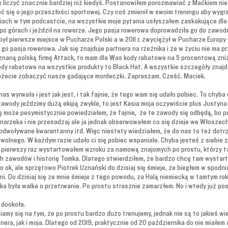
e liczyć znacznie bardziej niż kiedyś. Postanowiłem porozmawiać z Maćkiem nie 
 się o jego przeszłości sportowej. Czy coś zmienił w swoim treningu aby wygra
raniach w tym podcastcie, na wszystkie moje pytania usłyszałem zaskakujące d
 po górach i jeździł na rowerze. Jego pasja rowerowa doprowadziła go do zaw
ł pierwsze miejsce w Pucharze Polski a w 2011 r. zwyciężył w Pucharze Europy C
go pasja rowerowa. Jak się znajduje partnera na rzeźnika i że w życiu nie ma p
znaną polską firmę Attack, to mam dla Was kody rabatowe na 5 procentową zn
ody rabatowe na wszystkie produkty to Black Hat. A wszystkie szczegóły znajdzi
ożecie zobaczyć nasze gadające mordeczki. Zapraszam. Cześć. Maciek.
as wyrwała i jest jak jest, i tak fajnie, że tego wam się udało pobiec. To chyba
awody jeździmy dużą ekipą zwykle, to jest Kasia moja oczywiście plus Justyna 
ę może pesymistycznie powiedziałem, że fajnie, że te zawody się odbędą, bo 
 narzeka i nie przesadzaj ale ja jednak obserwowałem co się dzieje we Włoszech 
ą odwoływane kwarantanny itd. Więc niestety wiedziałem, że do nas to też dotrz
wolnego. W każdym razie udało ci się pobiec wspaniale. Chyba jesteś z siebie
pierwszy raz wystartowałem wzroku za namową znajomych po prostu, którzy tam
tych zawodów i historię Tomka. Dlatego stwierdziłem, że bardzo chcę tam wysta
ok, ale sprzętowo Piotrek Uznański do dzisiaj się śmieje, że biegłem w spodni
i. Do dzisiaj się ze mnie śmieje z tego powodu, za Halą niemiecką w tamtym roku
aka była walka o przetrwanie. Po prostu strasznie zamarzłem. No i wtedy już po
i dookoła.
amy się na tym, że po prostu bardzo dużo trenujemy, jednak nie są to jakieś wie
enera, jak i moja. Dlatego od 2019, praktycznie od 20 października do nie miałe