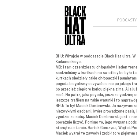
PODCASTY
BHU: Witajcie w podcastcie Black Hat ultra.
Karkonoskiego.
MD: I tam czterdziestu chłopaków i jeden tren
siedzieliśmy w kurtkach na świetlicy bo było t
kurtkach siedziały takie chłopaczki i pamiętam,
pogoda biegaliśmy oczywiście nie po jakiejś tr
bo przecież ciepło w końcu piękna zima. A ja ju
mieć. No patrz, jaka pogoda, jeszcze godzinę 
jeszcze trafiłem na takie warunki i to naprawd
BHU: To był Maciek Dombrowski. Ja nazywam się
niezwykłymi osobami, które prowadzone pasją i
zgodzie ze sobą. Maciek Dombrowski jest z nam
poważnie liczyć. Pomimo to, jego wygrana pod
stanął na starcie. Bartek Gorczyca, Wojtek Pro
Maciek wygrał te zawody i zrobił to w pięknym 