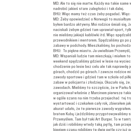
MD: Ale to się nie martw. Każdy ma takie same
nadrobić jakieś stare zaległości i tak dalej.
BHU: Więc mamy też czas żeby pogadać. Więc m
MD: Żeby opowiedzieć o Norwegii to musiałbym w
byłem bardzo aktywny. Moi rodzice śmiali się, 
naciskali żebym gdzieś tam uprawiał sport, tyl
nie mieliśmy jakiejś kablówki itd. Więc spędza
przewodnikiem i mentorem. Spędzaliśmy go po pr
zabawy w podchody. Mieszkaliśmy, bo pochodzę 
BHU: To piękne miasto. Ja uwielbiam Przemyśl, 
MD: Wspaniali ludzie tam mieszkają i miałem to
weekend spędzaliśmy gdzieś w lesie na wyciecz
chodzenie po lesie bez celu ale tak naprawdę 
górach, chodzić po górach. I zawsze rodzice mi
zawody sportowe i gdzieś tam w szkole od piłki
zabaw w policjanta i złodzieja. Okazało się, ż
zawodach. Mieliśmy to szczęście, że w Parku Mi
organizował właśnie z Marcinem pierwsze takie
w ogóle szans na nim trzeba przejechać tej tras
wystartować i czekałem cały rok, zbierałem jak
akurat udało, że te pierwsze zawody wygrałem.
bratem Kubą i jeździliśmy przygotowywaliśmy si
Przemyślem. Tam był taki Art Burger. To w ta
jak dziś i robiliśmy wtedy taką pętlę, tam prze
biegiem czasu robiliśmy te dwie pętle czy już p