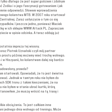
tylko dlatego że jest super gościem i zdolnym
ć Zośka i o jego fascynacji gotowaniem i jak
la mnie odpowiedzi. Słowem wprowadzenia
odowego kolarstwa MTB. W 2007 roku startował
entralnej. Zaraz usłyszycie o tym co się
rzypadków. I jeszcze jedno, ponieważ Maciek
iżkę w ich sklepie WWW Attack PL. Zapraszam
ecie w opisie odcinka. A teraz oddaję już
 ostatnia impreza tej wiosny.
oraz Piotrek Uznański czyli mój partner
po prostu później możemy mieć trochę wolnego.
i w Hiszpanii, bo kolarstwem dalej się bardzo
e.
 zadowolony, prawda?
 startowali. Opowiadali, że to jest świetna
rtować. Jednak w tamtym roku nie byłem do
ach SDK tronu z takimi kieszeniami, że na
 nie byłem w stanie ubrać kurtki, którą
stanowiłem ,że muszę wrócić na tą trasę i
lkie obciążenia. To jest całkiem inne
m ani jednego dnia wolnego od treningu. Może