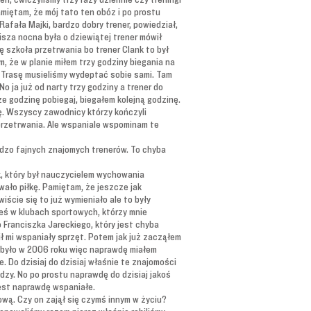
amiętam, że mój tato ten obóz i po prostu
Rafała Majki, bardzo dobry trener, powiedział,
Cisza nocna była o dziewiątej trener mówił
ę szkoła przetrwania bo trener Clank to był
m, że w planie miłem trzy godziny biegania na
e. Trasę musieliśmy wydeptać sobie sami. Tam
 ja już od narty trzy godziny a trener do
ze godzinę pobiegaj, biegałem kolejną godzinę.
dę. Wszyscy zawodnicy którzy kończyli
przetrwania. Ale wspaniale wspominam te
ardzo fajnych znajomych trenerów. To chyba
, który był nauczycielem wychowania
owało piłkę. Pamiętam, że jeszcze jak
iście się to już wymieniało ale to były
zieś w klubach sportowych, którzy mnie
 Franciszka Jareckiego, który jest chyba
 mi wspaniały sprzęt. Potem jak już zacząłem
o było w 2006 roku więc naprawdę miałem
e. Do dzisiaj do dzisiaj właśnie te znajomości
ędzy. No po prostu naprawdę do dzisiaj jakoś
jest naprawdę wspaniałe.
ową. Czy on zajął się czymś innym w życiu?