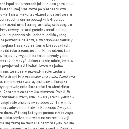
e chłopaki na rowerach jakichś tam górskich a
minutach, mój brat może po piętnastu czy
anowie tam w wieku trzydziestu, czterdziestu
odjazdach a oni na początku byli bardzo
amy przed nimi. I pamiętam taką sytuację, że
śmy rowery i starsi goście zabrali nas na
 no i super nam się jechało, daliśmy radę,
, że jesteście dziećmi, a my odpowiedzieliśmy;
ielę ,piękna trasa gdzieś tam w Bieszczadach.
razy do roku organizowane. No to gdzieś tam
a. To już był wyjazd na takie zawody gdzie
y też dołączyć. Jakoś tak się udało, że ja w
przyjechał jakiś koleś,, który ma jedne
liliśmy, że może w przyszłym roku zrobimy
 Auto Grand Prix organizowane przez Czesława
as mistrzowie świata, mistrzowie Europy i
acy naprawdę cała śmietanka i stwierdziłem
ić. Zostałem amatorskim mistrzem Polski. W
zentowałem Przemyskie Towarzystwo Cyklistów.
wygląda ale chcieliśmy spróbować. Tato mnie
iałem żadnych punktów z Polskiego Związku
o dużo. W takiej kategorii juniora młodszego
tatnim rzędzie, nie wiem na setnej pozycji
nie się zrażę bo dostanę ostro w tyłek. No ale
 problemów, że tu jest jakiś mistrz Polski a