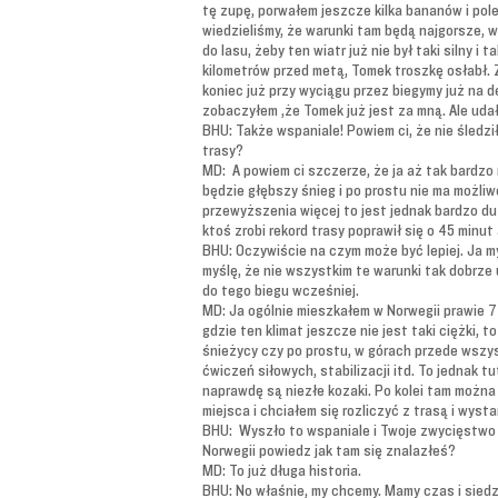
tę zupę, porwałem jeszcze kilka bananów i polec
wiedzieliśmy, że warunki tam będą najgorsze, w
do lasu, żeby ten wiatr już nie był taki silny
kilometrów przed metą, Tomek troszkę osłabł. 
koniec już przy wyciągu przez biegymy już na de
zobaczyłem ,że Tomek już jest za mną. Ale udał
BHU: Także wspaniale! Powiem ci, że nie śledzi
trasy?
MD: A powiem ci szczerze, że ja aż tak bardzo
będzie głębszy śnieg i po prostu nie ma możliw
przewyższenia więcej to jest jednak bardzo du
ktoś zrobi rekord trasy poprawił się o 45 min
BHU: Oczywiście na czym może być lepiej. Ja my
myślę, że nie wszystkim te warunki tak dobrze
do tego biegu wcześniej.
MD: Ja ogólnie mieszkałem w Norwegii prawie 7
gdzie ten klimat jeszcze nie jest taki ciężki, 
śnieżycy czy po prostu, w górach przede wszy
ćwiczeń siłowych, stabilizacji itd. To jednak
naprawdę są niezłe kozaki. Po kolei tam można
miejsca i chciałem się rozliczyć z trasą i wy
BHU: Wyszło to wspaniale i Twoje zwycięstwo j
Norwegii powiedz jak tam się znalazłeś?
MD: To już długa historia.
BHU: No właśnie, my chcemy. Mamy czas i siedzi