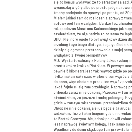
się to komuś wydawać że to straszny zajazd. A
wycieczkę w góry albo po prostu jadę na rower 
trochę podejście do sprawy i po prostu, od 20 
Miałem jakieś tam do rozliczenia sprawy z tra
gotowy pod tym względem. Bardzo też chciałem
roku podczas Maratonu Karkonoskiego jak supp
stwierdziłem, że ni,e będzie to to samo że lep
BHU: Nie, no w ogóle to był wyjątkowy dzień dla
przebieg tego biegu dlatego, że ja go śledziłe
działy się ogromne przetasowania z mojej perspe
wyglądało z Twojej perspektywy.
MD: Wystartowaliśmy z Polany Jakuszyckiej i n
prostu krok w krok za Piotrkiem. W pewnym mo
pewnie 5 kilometra jest taki wąwóz gdzie po p
,tylko miałam cały czas w głowie ten wąwóz z 
do pasa, więc chciałem przez ten wąwóz przebi
jakoś fajnie mi się tam przebiegło. Naprawdę p
chłopaki zaraz mnie dogonią. Przecież w tym r
stwierdziłem, że jeszcze trochę pobiegnę. Prz
gdzie w tamtym roku czasami przechodziłem do 
Chłopaki mnie doganią ale już będzie ta grupa j
widziałem. Też z takim biegiem gdzie nie widać
to Bartek Gorczyca. Ale jednak po chwili zobac
jest naprawdę świetnym kolegą. I tak samo świ
Wpadliśmy do domu śląskiego tam przywitała n