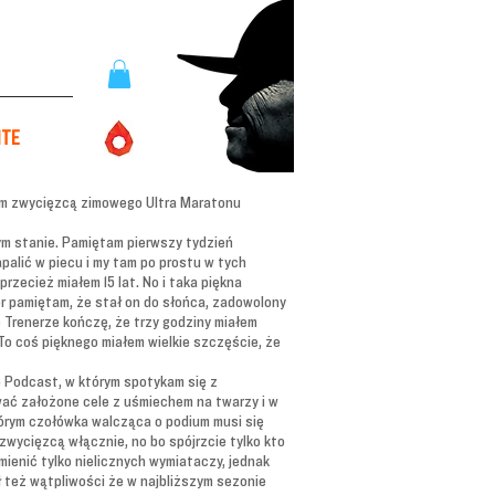
ITE
ym zwycięzcą zimowego Ultra Maratonu
nym stanie. Pamiętam pierwszy tydzień
apalić w piecu i my tam po prostu w tych
rzecież miałem 15 lat. No i taka piękna
er pamiętam, że stał on do słońca, zadowolony
ię Trenerze kończę, że trzy godziny miałem
To coś pięknego miałem wielkie szczęście, że
o Podcast, w którym spotykam się z
ować założone cele z uśmiechem na twarzy i w
tórym czołówka walcząca o podium musi się
wycięzcą włącznie, no bo spójrzcie tylko kto
mienić tylko nielicznych wymiataczy, jednak
ł też wątpliwości że w najbliższym sezonie