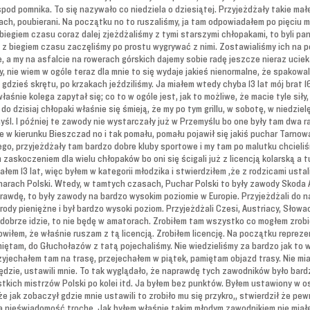
 spod pomnika. To się nazywało co niedziela o dziesiątej. Przyjeżdżały takie mał
ch, poubierani. Na początku no to ruszaliśmy, ja tam odpowiadałem po pięciu 
z biegiem czasu coraz dalej zjeżdżaliśmy z tymi starszymi chłopakami, to byli p
 z biegiem czasu zaczęliśmy po prostu wygrywać z nimi. Zostawialiśmy ich na p
e, a my na asfalcie na rowerach górskich dajemy sobie radę jeszcze nieraz uciek
 nie wiem w ogóle teraz dla mnie to się wydaje jakieś nienormalne, że spakowali
gdzieś skrętu, po krzakach jeździliśmy. Ja miałem wtedy chyba 13 lat mój brat 16
łaśnie kolega zapytał się; co to w ogóle jest, jak to możliwe, że macie tyle siły
y i do dzisiaj chłopaki właśnie się śmieją, że my po tym grillu, w sobotę, w niedz
yśl. I później te zawody nie wystarczały już w Przemyślu bo one były tam dwa 
 w kierunku Bieszczad no i tak pomału, pomału pojawił się jakiś puchar Tarnow
go, przyjeżdżały tam bardzo dobre kluby sportowe i my tam po malutku chcieliśm
askoczeniem dla wielu chłopaków bo oni się ścigali już z licencją kolarską a tu 
iałem 13 lat, więc byłem w kategorii młodzika i stwierdziłem ,że z rodzicami usta
charach Polski. Wtedy, w tamtych czasach, Puchar Polski to były zawody Skoda
prawdę, to były zawody na bardzo wysokim poziomie w Europie. Przyjeżdżali do n
grody pieniężne i był bardzo wysoki poziom. Przyjeżdżali Czesi, Austriacy, Słow
i dobrze idzie, to nie będę w amatorach. Zrobiłem tam wszystko co mogłem zrob
wiłem, że właśnie ruszam z tą licencją. Zrobiłem licencję. Na początku repre
miętam, do Głuchołazów z tatą pojechaliśmy. Nie wiedzieliśmy za bardzo jak to 
yjechałem tam na trasę, przejechałem w piątek, pamiętam objazd trasy. Nie m
ędzie, ustawili mnie. To tak wyglądało, że naprawdę tych zawodników było bardz
tkich mistrzów Polski po kolei itd. Ja byłem bez punktów. Byłem ustawiony w os
e jak zobaczył gdzie mnie ustawili to zrobiło mu się przykro,, stwierdził że pew
aka nieświadomość trochę. Jak byłem właśnie takim młodym zawodnikiem nie miałem