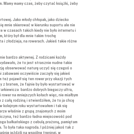
ym. Mamy mamy czas, żeby czytać książki, żeby
rtowej. Jako młody chłopak, jako dziecko
ię mnie skierować w kierunku suportu ale nie
e w czasach takich kiedy nie było internetu i
, który był dla mnie takim trochę
a i złodzieja, na rowerach. Jakieś takie różne
inie bardzo aktywnej. Z rodzicami każdy
ydawało, że to jest strasznie nudne takie
azję obserwować naturę uczyć się czegoś o
mi zabawami oczywiście zaczęły się jakieś
 też pojawił się ten rower przy okazji tych
my z bratem, że fajnie by było wystartować w
starkiewicza bardzo dobrych biegaczy ultra,
 rower na mniejszych kołach więc, nie miałbym
z całą rodziną i stwierdziłem, że to ja chcę
 w kolejnym roku wystartowałem i tak się
werze właśnie z grupą znajomych z moim
asiczyna, też bardzo ładna miejscowość pod
doga bałkańskiego z cebulą prażoną, pamiętam
 To była taka nagroda. I póżniej jakoś tak z
aśnie jeździli na wspólne treningi, w