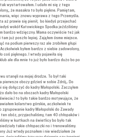
 tak wystartowałem. I udało mi się z tego
olony,, że masakra to było piękne. Pamiętam,
znania, więc znowu wyprawa z tego Przemyśla.
ta aż prawie się pienił, bo kiedyś przejechać
 kiedyś wokół Katowickiego Spodka jeździliśmy
com bardzo wdzięczny. Mama oczywiście też jak
tam już poszło lepiej. Zająłem ósme miejsce.
ąć na podium pierwszy raz ale zrobiłem głupi
. Aczkolwiek byłem bardzo z siebie zadowolony,
o coś pięknego. I wtedy pojawiła się
lub ale dla mnie to już było bardzo dużo bo po
u stanęli na mojej drodze. To był taki
na pierwsze obozy gdzieś w sobie Zdrój,. Do
mi się dołączyć do kadry Małopolski. Zacząłem
dużo dało bo na obozach kadry Małopolski
świecie.I to było takie bardzo motywujące, że
prawiałem kolarstwo górskie, aczkolwiek te
to zgrupowanie kadry Małopolski do Zawady
 ten obóz, przyjechaliśmy, tam 40 chłopaków i
liśmy w kurtkach na świetlicy bo było tak
siedziały takie chłopaczki no i trenowaliśmy.
eny Już wtedy poznałem i nie wiedziałem że
n, ćwiczyliśmy trzy razy dziennie czy treningi