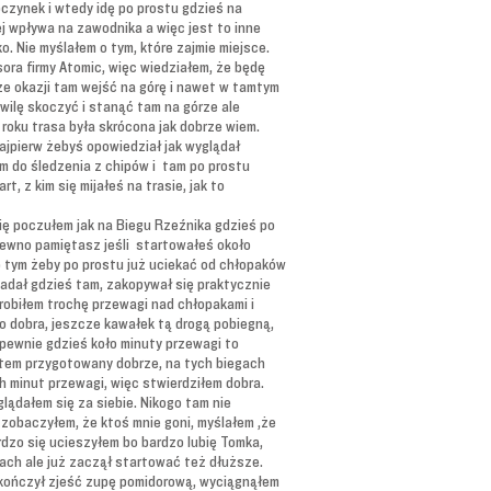
oczynek i wtedy idę po prostu gdzieś na
ej wpływa na zawodnika a więc jest to inne
o. Nie myślałem o tym, które zajmie miejsce.
ora firmy Atomic, więc wiedziałem, że będę
e okazji tam wejść na górę i nawet w tamtym
ilę skoczyć i stanąć tam na górze ale
 roku trasa była skrócona jak dobrze wiem.
najpierw żebyś opowiedział jak wyglądał
em do śledzenia z chipów i tam po prostu
, z kim się mijałeś na trasie, jak to
ię poczułem jak na Biegu Rzeźnika gdzieś po
pewno pamiętasz jeśli startowałeś około
o tym żeby po prostu już uciekać od chłopaków
padał gdzieś tam, zakopywał się praktycznie
robiłem trochę przewagi nad chłopakami i
To dobra, jeszcze kawałek tą drogą pobiegną,
 pewnie gdzieś koło minuty przewagi to
estem przygotowany dobrze, na tych biegach
 minut przewagi, więc stwierdziłem dobra.
glądałem się za siebie. Nikogo tam nie
 zobaczyłem, że ktoś mnie goni, myślałem ,że
rdzo się ucieszyłem bo bardzo lubię Tomka,
ach ale już zaczął startować też dłuższe.
skończył zjeść zupę pomidorową, wyciągnąłem