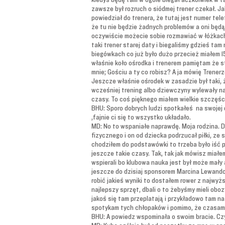
zawsze był rozruch o siódmej trener czekał. Jak
powiedział do trenera, że tutaj jest numer tele
że tu nie będzie żadnych problemów a oni będą 
oczywiście możecie sobie rozmawiać w łóżkach a
taki trener starej daty i biegaliśmy gdzieś tam
biegówkach co już było dużo przecież miałem 15 
właśnie koło ośrodka i trenerem pamiętam że st
mnie; Gościu a ty co robisz? A ja mówię Trener
Jeszcze właśnie ośrodek w zasadzie był taki, 
wcześniej trening albo dziewczyny wylewały na
czasy. To coś pięknego miałem wielkie szczęści
BHU: Sporo dobrych ludzi spotkałeś na swojej d
,fajnie ci się to wszystko układało.
MD: No to wspaniałe naprawdę. Moja rodzina. 
fizycznego i on od dziecka podrzucał piłki, ze 
chodziłem do podstawówki to trzeba było iść po 
jeszcze takie czasy. Tak, tak jak mówisz miałem
wspierali bo klubowa nauka jest był może mały
jeszcze do dzisiaj sponsorem Marcina Lewando
robić jakieś wyniki to dostałem rower z najwy
najlepszy sprzęt, dbali o to żebyśmy mieli oboz
jakoś się tam przeplatają i przykładowo tam na
spotykam tych chłopaków i pomimo, że czasami s
BHU: A powiedz wspominała o swoim bracie. Czy 