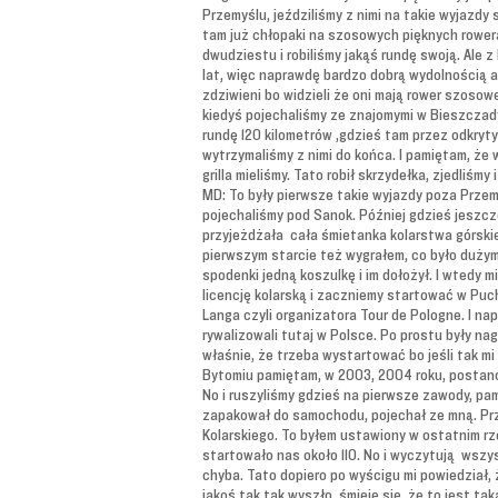
Przemyślu, jeździliśmy z nimi na takie wyjazdy
tam już chłopaki na szosowych pięknych rowera
dwudziestu i robiliśmy jakąś rundę swoją. Ale 
lat, więc naprawdę bardzo dobrą wydolnością a
zdziwieni bo widzieli że oni mają rower szosow
kiedyś pojechaliśmy ze znajomymi w Bieszczady,
rundę 120 kilometrów ,gdzieś tam przez odkryty 
wytrzymaliśmy z nimi do końca. I pamiętam, że w
grilla mieliśmy. Tato robił skrzydełka, zjedliśm
MD: To były pierwsze takie wyjazdy poza Przem
pojechaliśmy pod Sanok. Później gdzieś jeszcze
przyjeżdżała cała śmietanka kolarstwa górskie
pierwszym starcie też wygrałem, co było dużym z
spodenki jedną koszulkę i im dołożył. I wtedy m
licencję kolarską i zaczniemy startować w Pu
Langa czyli organizatora Tour de Pologne. I na
rywalizowali tutaj w Polsce. Po prostu były na
właśnie, że trzeba wystartować bo jeśli tak m
Bytomiu pamiętam, w 2003, 2004 roku, postano
No i ruszyliśmy gdzieś na pierwsze zawody, pa
zapakował do samochodu, pojechał ze mną. Prz
Kolarskiego. To byłem ustawiony w ostatnim rz
startowało nas około 110. No i wyczytują wszys
chyba. Tato dopiero po wyścigu mi powiedział, ż
jakoś tak tak wyszło, śmieję się, że to jest t