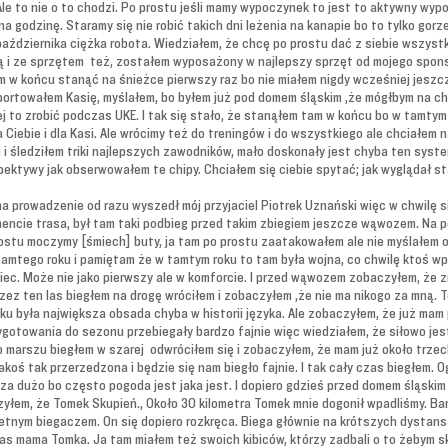
le to nie o to chodzi. Po prostu jeśli mamy wypoczynek to jest to aktywny wyp
na godzinę. Staramy się nie robić takich dni leżenia na kanapie bo to tylko gorz
października ciężka robota. Wiedziałem, że chcę po prostu dać z siebie wszystk
są i ze sprzętem też, zostałem wyposażony w najlepszy sprzęt od mojego spons
 w końcu stanąć na śnieżce pierwszy raz bo nie miałem nigdy wcześniej jeszcz
ortowałem Kasię, myślałem, bo byłem już pod domem śląskim ,że mógłbym na chw
iej to zrobić podczas UKE. I tak się stało, że stanąłem tam w końcu bo w tamtym
 Ciebie i dla Kasi. Ale wrócimy też do treningów i do wszystkiego ale chciałem 
m i śledziłem triki najlepszych zawodników, mało doskonały jest chyba ten syst
ktywy jak obserwowałem te chipy. Chciałem się ciebie spytać; jak wyglądał start
a prowadzenie od razu wyszedł mój przyjaciel Piotrek Uznański więc w chwilę s
mencie trasa, był tam taki podbieg przed takim zbiegiem jeszcze wąwozem. Na 
rostu moczymy [śmiech] buty, ja tam po prostu zaatakowałem ale nie myślałem 
tamtego roku i pamiętam że w tamtym roku to tam była wojna, co chwilę ktoś w
ec. Może nie jako pierwszy ale w komforcie. I przed wąwozem zobaczyłem, że z
rzez ten las biegłem na drogę wróciłem i zobaczyłem ,że nie ma nikogo za mną. 
oku była największa obsada chyba w historii języka. Ale zobaczyłem, że już mam
ygotowania do sezonu przebiegały bardzo fajnie więc wiedziałem, że siłowo j
marszu biegłem w szarej odwróciłem się i zobaczyłem, że mam już około trzech
akoś tak przerzedzona i będzie się nam biegło fajnie. I tak cały czas biegłem. O
 za dużo bo często pogoda jest jaka jest. I dopiero gdzieś przed domem śląskim
zyłem, że Tomek Skupień., Około 30 kilometra Tomek mnie dogonił wpadliśmy. Ba
etnym biegaczem. On się dopiero rozkręca. Biega głównie na krótszych dystans
as mama Tomka. Ja tam miałem też swoich kibiców, którzy zadbali o to żebym 