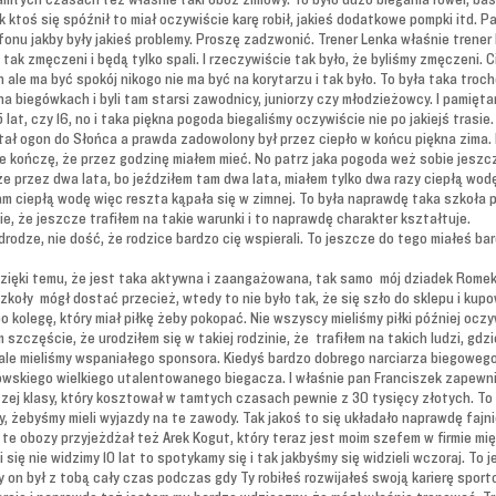
 ktoś się spóźnił to miał oczywiście karę robił, jakieś dodatkowe pompki itd. P
fonu jakby były jakieś problemy. Proszę zadzwonić. Trener Lenka właśnie trener 
tak zmęczeni i będą tylko spali. I rzeczywiście tak było, że byliśmy zmęczeni. 
le ma być spokój nikogo nie ma być na korytarzu i tak było. To była taka troch
 na biegówkach i byli tam starsi zawodnicy, juniorzy czy młodzieżowcy. I pamięta
lat, czy 16, no i taka piękna pogoda biegaliśmy oczywiście nie po jakiejś trasi
ał ogon do Słońca a prawda zadowolony był przez ciepło w końcu piękna zima. No
ze kończę, że przez godzinę miałem mieć. No patrz jaka pogoda weż sobie jeszc
że przez dwa lata, bo jeździłem tam dwa lata, miałem tylko dwa razy ciepłą wo
m ciepłą wodę więc reszta kąpała się w zimnej. To była naprawdę taka szkoła 
e, że jeszcze trafiłem na takie warunki i to naprawdę charakter kształtuje.
rodze, nie dość, że rodzice bardzo cię wspierali. To jeszcze do tego miałeś b
Dzięki temu, że jest taka aktywna i zaangażowana, tak samo mój dziadek Romek
szkoły mógł dostać przecież, wtedy to nie było tak, że się szło do sklepu i kup
kolegę, który miał piłkę żeby pokopać. Nie wszyscy mieliśmy piłki później oczyw
 szczęście, że urodziłem się w takiej rodzinie, że trafiłem na takich ludzi, gd
 ale mieliśmy wspaniałego sponsora. Kiedyś bardzo dobrego narciarza biegowego
wskiego wielkiego utalentowanego biegacza. I właśnie pan Franciszek zapewnił
ższej klasy, który kosztował w tamtych czasach pewnie z 30 tysięcy złotych. T
y, żebyśmy mieli wyjazdy na te zawody. Tak jakoś to się układało naprawdę fajni
 te obozy przyjeżdżał też Arek Kogut, który teraz jest moim szefem w firmie mi
ię nie widzimy 10 lat to spotykamy się i tak jakbyśmy się widzieli wczoraj. To 
on był z tobą cały czas podczas gdy Ty robiłeś rozwijałeś swoją karierę sport