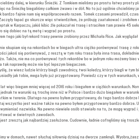
ieliśmy dalej, w kierunku Śnieżki. Z Tomkiem mieliśmy po prostu łatwy prosty pl
ięc na Śnieżkę biegaliśmy całkiem żwawo i w dół. No to już ogólnie chcieliśmy j
 i tak bardzo fajnie nam się współpracowało razem. Tomek czasami prowadził, czas
Zaczęły łapać go skurcze więc stwierdziłem, że próbuję zaatakować i zrobiłem 
ptak w Karpaczu, jakiś kibic źle pokazał mi trasę i straciłem tam prawie 45 sek
o się dobiec na tą metę i wygrać po prostu.
łem tego jaki był rekord trasy pewnie zrobiony przez Michała Rice. Jak wyglądał
 nie skupiam się na rekordach bo w biegach ultra ciężko porównywać trasę z rok
ości jakoś się porównywać, z resztą w tym roku trasa była inna trasa, dokładn
żo. Także, nie ma co porównywać tych rekordów bo w jednym roku możemy biec w
ut a tak naprawdę może nie być lepszym biegaczem.
ślę, że wiesz ludzie którzy biegli zawodnicy, twoi koledzy, którzy biegli w tym
 usiadły jak tobie, mega było już przygotowany. Powiedz czy w tych warunkach
 lat więc biegam mniej więcej od 2016 roku i biegałem w ciężkich warunkach. N
to jednak te warunki są trochę inne niż w Polsce i bardzo dużo biegałem w warun
stkim w terenie. Dlatego na pewno byłem przygotowany, do tego bardzo dobrze
 tutaj wszystko jest ważne także na pewno byłem przygotowany bardzo dobrze. Ud
 wymieniać nazwiska. Na pewno niewiele osób stawiało na to, że mogę wygrać i 
startować w świetnych zawodach.
est zresztą jak najbardziej zasłużone. Cudownie, ładnie cofnęliśmy się troszk
my w domach, nawet słuchaj siłownię dzisiaj na dworze zamknęli. Wyobra,żasz s