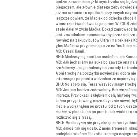
będzie zawodnikiem ,z którym trzeba się będzi
biegaczem, ale głównie dlatego żeby dowiedzieć
już nie raz mnie to spotkało przy innych nag
jeszcze powiem, że Maciek od dziecka chodził
w mistrzostwach świata juniorów. W 2008 zdoby
stało dalej w życiu Maćka. Dokąd zaprowadziła 
jest zawodnikiem sponsorowany przez dobrze 
również na zakupy butów Ultra i majtek seks K
głos Maćkowi przypominając że na YouTubie m
MD: Cześć Kamil.
BHU: Mieliśmy się spotkać osobiście ale Korna n
MD: Jak jechaliśmy na suka bo zawsze ona na z
rzeźnikowy. Jak jechaliśmy na zawody to troch
A oni trochę na początku powiedzieli dobra nie
interesuje i po prostu widziałem że imprezy s
BHU: No stało się. Teraz wszyscy mamy trochę 
MD: Jestem bardzo zadowolony. Rok wcześniej 
impreza. Przy okazji zgłębiłem całą historię 
końca przygotowany, może fizycznie nawet było 
mecie wyciągnąłem po prostu lód z tych kieszen
miałem w plecaku bo po prostu tak wiało i to t
rozliczyć się z trasą.
BHU: Rozliczyłeś się przy okazji ze wszystkim
MD: Jakoś tak się udało. Z moim trenerem skupi
podejście właśnie Filozofia treningu mojego tr