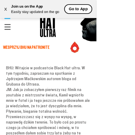
Join us on the App
Go to App
X
Easily stay updated on the go
WESPRZYJ BHU NA PATRONITE
BHU: Witajcie w podcastcie Black Hat ultra. W
tym tygodniu, zapraszam na spotkanie z
Jędrzejem Maćkowskim autorem bloga od
Grubasa do Ultrasa.
JM: Jak ja zobaczyłem pierwszy raz filmik na
youtubie z mistrzostw świata, Kamil wgniotło
mnie w fotel i ja tego jeszcze nie próbowałem ale
ja wiedziałem, że to jest dyscyplina dla mnie.
Pływanie, bieganie totalna wolność.
Przemieszczasz się z wyspy na wyspę, w
naprawdę dzikim terenie. To było coś po prostu
czego ja chciałem spróbować i mówię, w to
poszedłem dałem sobie trzy lata żeby na te