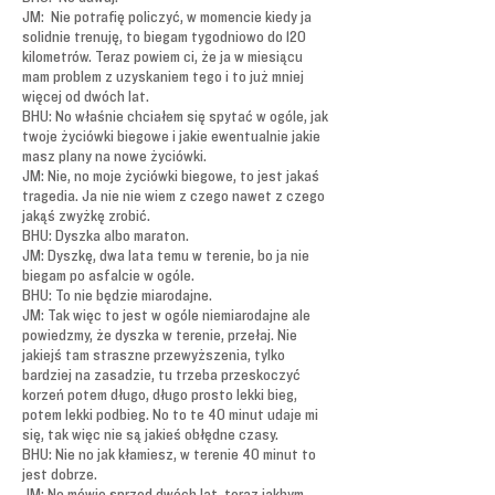
JM: Nie potrafię policzyć, w momencie kiedy ja
solidnie trenuję, to biegam tygodniowo do 120
kilometrów. Teraz powiem ci, że ja w miesiącu
mam problem z uzyskaniem tego i to już mniej
więcej od dwóch lat.
BHU: No właśnie chciałem się spytać w ogóle, jak
twoje życiówki biegowe i jakie ewentualnie jakie
masz plany na nowe życiówki.
JM: Nie, no moje życiówki biegowe, to jest jakaś
tragedia. Ja nie nie wiem z czego nawet z czego
jakąś zwyżkę zrobić.
BHU: Dyszka albo maraton.
JM: Dyszkę, dwa lata temu w terenie, bo ja nie
biegam po asfalcie w ogóle.
BHU: To nie będzie miarodajne.
JM: Tak więc to jest w ogóle niemiarodajne ale
powiedzmy, że dyszka w terenie, przełaj. Nie
jakiejś tam straszne przewyższenia, tylko
bardziej na zasadzie, tu trzeba przeskoczyć
korzeń potem długo, długo prosto lekki bieg,
potem lekki podbieg. No to te 40 minut udaje mi
się, tak więc nie są jakieś obłędne czasy.
BHU: Nie no jak kłamiesz, w terenie 40 minut to
jest dobrze.
JM: No mówię sprzed dwóch lat, teraz jakbym