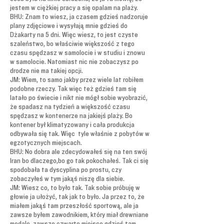
jestem w ciężkiej pracy a się opalam na plaży.
BHU: Znam to wiesz, ja czasem gdzieś nadzoruje
plany zdjęciowe i wysyłają mnie gdzieś do
Dżakarty na 5 dni. Więc wiesz, to jest czyste
szaleństwo, bo właściwie większość z tego
czasu spędzasz w samolocie i w studiu i znowu
w samolocie. Natomiast nic nie zobaczysz po
drodze nie ma takiej opcji.
JM: Wiem, to samo jakby przez wiele lat robiłem
podobne rzeczy. Tak więc też gdzieś tam się
latało po świecie i nikt nie mógł sobie wyobrazić,
że spadasz na tydzień a większość czasu
spędzasz w kontenerze na jakiejś plaży. Bo
kontener był klimatyzowany i cała produkcja
odbywała się tak. Więc tyle właśnie z pobytów w
egzotycznych miejscach.
BHU: No dobra ale zdecydowałeś się na ten swój
Iran bo dlaczego,bo go tak pokochałeś. Tak ci się
spodobała ta dyscyplina po prostu, czy
zobaczyłeś w tym jakąś niszę dla siebie.
JM: Wiesz co, to było tak. Tak sobie próbuję w
głowie ja ułożyć, tak jak to było. Ja przez to, że
miałem jakąś tam przeszłość sportową, ale ja
zawsze byłem zawodnikiem, który miał drewniane
medale, zawsze czwarte miejsce gdzieś tam,