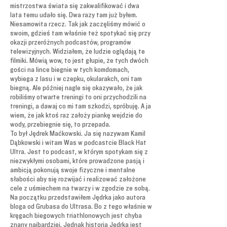
mistrzostwa świata się zakwalifikować i dwa
lata temu udało się. Dwa razy tam już byłem.
Niesamowita rzecz. Tak jak zaczęliśmy mówić o
swoim, gdzieś tam właśnie też spotykać się przy
okazji przeróżnych podcastów, programów
telewizyjnych. Widziałem, że ludzie oglądają te
filmiki. Mówią wow, to jest głupie, że tych dwóch
gości na lince biegnie w tych komdomach,
wybiega z lasu i w czepku, okularakch, oni tam
biegną. Ale później nagle się okazywało, że jak
robiliśmy otwarte treningi to oni przychodzili na
treningi, a dawaj co mi tam szkodzi, spróbuję. A ja
wiem, że jak ktoś raz założy piankę wejdzie do
wody, przebiegnie się, to przepada.
To był Jędrek Maćkowski. Ja się nazywam Kamil
Dąbkowski i witam Was w podcastcie Black Hat
Ultra. Jest to podcast, w którym spotykam się z
niezwykłymi osobami, które prowadzone pasją i
ambicją pokonują swoje fizyczne i mentalne
słabości aby się rozwijać i realizować założone
cele z uśmiechem na twarzy i w zgodzie ze sobą.
Na początku przedstawiłem Jędrka jako autora
bloga od Grubasa do Ultrasa. Bo z tego właśnie w
kręgach biegowych triathlonowych jest chyba
znany najbardziej. Jednak historia Jędrka jest