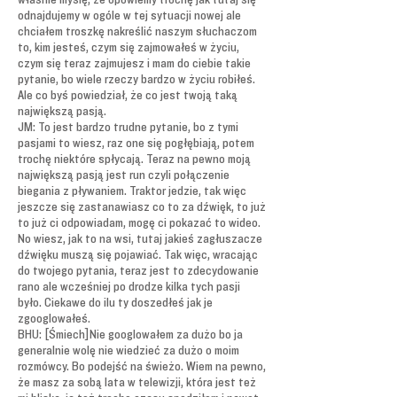
odnajdujemy w ogóle w tej sytuacji nowej ale
chciałem troszkę nakreślić naszym słuchaczom
to, kim jesteś, czym się zajmowałeś w życiu,
czym się teraz zajmujesz i mam do ciebie takie
pytanie, bo wiele rzeczy bardzo w życiu robiłeś.
Ale co byś powiedział, że co jest twoją taką
największą pasją.
JM: To jest bardzo trudne pytanie, bo z tymi
pasjami to wiesz, raz one się pogłębiają, potem
trochę niektóre spłycają. Teraz na pewno moją
największą pasją jest run czyli połączenie
biegania z pływaniem. Traktor jedzie, tak więc
jeszcze się zastanawiasz co to za dźwięk, to już
to już ci odpowiadam, mogę ci pokazać to wideo.
No wiesz, jak to na wsi, tutaj jakieś zagłuszacze
dźwięku muszą się pojawiać. Tak więc, wracając
do twojego pytania, teraz jest to zdecydowanie
rano ale wcześniej po drodze kilka tych pasji
było. Ciekawe do ilu ty doszedłeś jak je
zgooglowałeś.
BHU: [Śmiech]Nie googlowałem za dużo bo ja
generalnie wolę nie wiedzieć za dużo o moim
rozmówcy. Bo podejść na świeżo. Wiem na pewno,
że masz za sobą lata w telewizji, która jest też