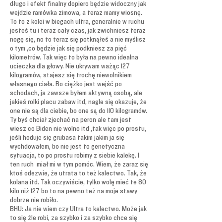
długo i efekt finalny dopiero będzie widoczny jak
wejdzie ramówka zimowa, a teraz mamy wiosnę.
To to z kolei w biegach ultra, generalnie w ruchu
jesteś tu i teraz cały czas, jak zwichniesz teraz
nogę się, no to teraz się potknąłeś a nie myślisz
o tym ,co będzie jak się podkniesz za pięć
kilometrów. Tak więc to była na pewno idealna
ucieczka dla głowy. Nie ukrywam ważąc 127
kilogramów, stajesz się trochę niewolnikiem
własnego ciała. Bo ciężko jest wejść po
schodach, ja zawsze byłem aktywną osobą, ale
jakieś rolki placu zabaw itd, nagle się okazuje, że
one nie są dla ciebie, bo one są do 110 kilogramów.
Ty byś chciał zjechać na peron ale tam jest
wiesz co Biden nie wolno itd ,tak więc po prostu,
jeśli hoduje się grubasa takim jakim ja się
wychdowałem, bo nie jest to genetyczna
sytuacja, to po prostu robimy z siebie kalekę. I
ten ruch miał mi w tym pomóc. Wiem, że zaraz się
ktoś odezwie, że utrata to też kalectwo. Tak, że
kolana itd. Tak oczywiście, tylko wolę mieć te 80
kilo niż 127 bo to na pewno też na moje stawy
dobrze nie robiło.
BHU: Ja nie wiem czy Ultra to kalectwo. Może jak
to się źle robi, za szybko i za szybko chce się