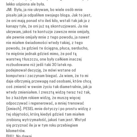
lekko uśpiona ale była.
JM: Była, ja nie ukrywam, bo wiele osób mnie
pisało jak ja odpaliłem swojego bloga. Jak to jest,
że oni mają ponad sto ileś kilo, wstali tak jak ja z
kanapy tyle, że oni już są skontuzjowani. Ja nie
ukrywam, jakoś te kontuzje zawsze mnie omijały,
ale pewnie omijały mnie z tego powodu, ja nawet
nie miałem świadomości wtedy takiej, z tego
powodu, że gdzieś te ścięgna, płuca, serducho,
te mięśnie jednak gdzieś mimo, że pod tą
warstwą tłuszczu, one były całkiem inaczej
rozbudowane niż jeśli taki 30 latek np.
podejmował decyzję, że mówi wstane od
komputera i zaczynam biegać. Ja wiem, że to mi
daje olbrzymią przewagę nad osobami, które chcą
coś zmienić w swoim życiu tak diametralnie, jak ja
wtedy zmieniałem. I zresztą widzę teraz też tak,
bo z każdym rokiem widzę, że muszę więcej
odpoczywać i regenerować, a mniej trenować
[śmiech]. PESEL mnie dotyczy i po prostu widzę z
tej objętości, którą kiedyś gdzieś tam miałem
zrobioną wytrzymałość, jakaś tam jest. Wstyd
się przyznać ile ja w tym roku przebiegiem
kilometrów.
BHU: No dawaj.