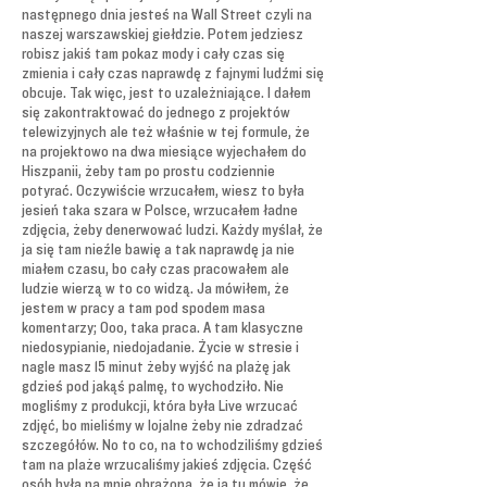
następnego dnia jesteś na Wall Street czyli na
naszej warszawskiej giełdzie. Potem jedziesz
robisz jakiś tam pokaz mody i cały czas się
zmienia i cały czas naprawdę z fajnymi ludźmi się
obcuje. Tak więc, jest to uzależniające. I dałem
się zakontraktować do jednego z projektów
telewizyjnych ale też właśnie w tej formule, że
na projektowo na dwa miesiące wyjechałem do
Hiszpanii, żeby tam po prostu codziennie
potyrać. Oczywiście wrzucałem, wiesz to była
jesień taka szara w Polsce, wrzucałem ładne
zdjęcia, żeby denerwować ludzi. Każdy myślał, że
ja się tam nieźle bawię a tak naprawdę ja nie
miałem czasu, bo cały czas pracowałem ale
ludzie wierzą w to co widzą. Ja mówiłem, że
jestem w pracy a tam pod spodem masa
komentarzy; Ooo, taka praca. A tam klasyczne
niedosypianie, niedojadanie. Życie w stresie i
nagle masz 15 minut żeby wyjść na plażę jak
gdzieś pod jakąś palmę, to wychodziło. Nie
mogliśmy z produkcji, która była Live wrzucać
zdjęć, bo mieliśmy w lojalne żeby nie zdradzać
szczegółów. No to co, na to wchodziliśmy gdzieś
tam na plaże wrzucaliśmy jakieś zdjęcia. Część
osób była na mnie obrażona, że ja tu mówię, że