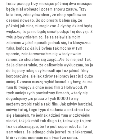
teraz pracuję trzy miesiące później dwa miesiące
będę miał wolnego i potem znowu zasuw. Trzy
lata tem, zdecydowałem , że chcę spróbować
czegoś nowego. Bo po prostu bałem się, że
później jak miną mi magiczne 4 dychy, dzieci będą
większe, to ja nie będę umiał podjąć tej decyzji. Z
tyłu głowy miałem to, że ta telewizja moim
zdaniem w jakiś sposób jednak się, ta klasyczna
taka, kończy. Ja już byłem tak mocno w tym
sporcie, zainteresowałem się wtedy swoim
ranem, że chciałem się zająć...Ale to nie jest tak,
że ja diametralnie, że całkowicie wykluczam, bo ja
do tej pory robię czy konsultuje też jakieś filmy
korporacyjne, ale jak gdyby tej pracy jest już dużo
mniej. Czasem muszę wybić komuś z głowy, że ma
tam 10 tysięcy a chce mieć film z Hollywood. W
tych mniejszych powiedzmy firmach, wtedy się
dogadujemy ,że praca z tych 10000 to my
możemy zrobić taki a taki film. Jak gdyby bardziej,
mówię tutaj, tego typu działania a ostatnio też
się złamałem, to jednak gdzieś tam w człowieku
siedzi, tak jak robił tak długo tą telewizję to jest
też uzależniające, bo to jest super robota. To
sam wiesz, że jednego dnia jesteś tu z lekarzami,
którzy robią operacje na otwartym sercu,