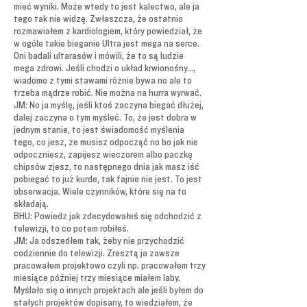
mieć wyniki. Może wtedy to jest kalectwo, ale ja
tego tak nie widzę. Zwłaszcza, że ostatnio
rozmawiałem z kardiologiem, który powiedział, że
w ogóle takie bieganie Ultra jest mega na serce.
Oni badali ultarasów i mówili, że to są ludzie
mega zdrowi. Jeśli chodzi o układ krwionośny...,
wiadomo z tymi stawami różnie bywa no ale to
trzeba mądrze robić. Nie można na hurra wyrwać.
JM: No ja myślę, jeśli ktoś zaczyna biegać dłużej,
dalej zaczyna o tym myśleć. To, że jest dobra w
jednym stanie, to jest świadomość myślenia
tego, co jesz, że musisz odpocząć no bo jak nie
odpoczniesz, zapijesz wieczorem albo paczkę
chipsów zjesz, to następnego dnia jak masz iść
pobiegać to już kurde, tak fajnie nie jest. To jest
obserwacja. Wiele czynników, które się na to
składają.
BHU: Powiedz jak zdecydowałeś się odchodzić z
telewizji, to co potem robiłeś.
JM: Ja odszedłem tak, żeby nie przychodzić
codziennie do telewizji. Zresztą ja zawsze
pracowałem projektowo czyli np. pracowałem trzy
miesiące później trzy miesiące miałem laby.
Myślało się o innych projektach ale jeśli byłem do
stałych projektów dopisany, to wiedziałem, że