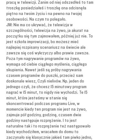
pracą w telewizji. Zanim od niej odszedłeś to tam
troszkę posiedziałeś i troszkę ona odcisnęła
piętno na twoim życiu i na pewno na twojej
osobowości. Na czym to polegało.
JM: Nie ma co ukrywać, że telewizja w
szczególności, telewizja na żywo, ja akurat na
początku się tym zajmowałem, później już nie. To
jest szkoła improwizacji, bo możesz mieć
najlepiej rozpisany scenariusz na świecie ale
zawsze się coś wykrzyczy albo prawie zawsze.
Poza tym nagrywanie programów na żywo,
wymaga od ciebie ciągłego myślenia, ciągłego
skupienia. Nawet jeśli są próby nagrywania
czasem programów do puszki, przecież sam
doskonale wiesz, Czyli nielivów. Np. jeden do
jednego czyli, że chcesz 15 minutowy program
nagrać w 15 minut, to nigdy nie wychodzi. Te 15
minut, które jesteśmy w stanie się
skoncentrować podczas programu Live, w
momencie kiedy ten program nie jest na żywo,
zajmuje pół godziny, godzinę, czasem dwie
godziny następuje rozprężenie. I to jest
naturalne tak i to rozprężenie też następowało
kiedy wychodziłem, wracałem do domu to
zaczynało się klasycznie jakieś tam piwko jedno,