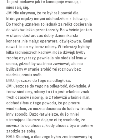
To jest ciekawe jak te koncepcje wracają i
mieszają się.
JM: Nie ukrywam, że to był też powód dla,
którego między innymi odchodziłem z telewizji.
Bo trochę uznałem to jednak za relikt docierania
do widzów lekko przestarzały. Bo właśnie jesteś
w stanie dostarczać dobry dziennikarski
kontent, nie mając operatora, dźwiękowca. Kamil
nawet to co my teraz robimy. W telewizji byłoby
kilka ładniejszych kadrów, może dźwięk byłby
trochę czystszy, pewnie ja nie siedział bym w
cieniu, gdzieś by wiatr nie zawiewał, ale nie
bylibyśmy w stanie zrobić tej rozmowy bez
siedmiu, ośmiu osób.
BHU: I jeszcze do tego na odległość.
JM: Jeszcze do tego na odległość, dokładnie. A
teraz siedzimy, robimy to i to jest właśnie znak
tych czasów i mówię, ja z telewizji właśnie m.in.
odchodziłem z tego powodu, że po prostu
wiedziałem, że można docierać do ludzi w trochę
inny sposób. Dużo łatwiejsze, dużo mniej
stresujące i kurcze dające ci tę swobodę, że
mówisz to co chcesz, kiedy chcesz być w pełni w
zgodzie ze sobą.
BHU: Słuchaj, a dlaczego byłeś zestresowany tą