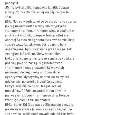
początki.
JM: To był lata 90, końcówka lat 90. Dobrze
mówię. No tak 95 rok, mniej więcej, to chwilę
temu.
BHU: No i co wtedy zmotywowało do tego sportu,
jak się nakierowałeś wtedy. Mój wujek jest
trenerem triathlonu, trenerem wielu medalistów
mistrzostw Polski, Europy w lekkiej atletyce,
Andrzej Szołowski i generalnie zawsze mieliśmy
tak, że wszelkie aktywności rodzinne były
angażowane, były inicjowane przez niego. Tak
zacząłem jeździć, najpierw na stadion
lekkoatletyczny z nim, z jego synem czy córką a
później, jako on zaczął się interesować
triathlonem i zaczął zawodników swoich
namawiać do tego żeby spróbowali tej
egzotycznej dyscypliny sportu, no to my też
gdzieś tam po prostu biegaliśmy z nimi.
Oczywiście nie to co oni biegali, ale się
ruszyliśmy. Później powstał jeden chyba z
pierwszych klubów triathlonowych w Polsce
Według Kielce i tam należałem.
BHU: Zanim Od Grubasa do Ultrasa się zaczęło,
nieźle wymiatałeś.Miałeś z czego czerpać, że
tak powiem, wydolność pewnie gdzieś tam była,