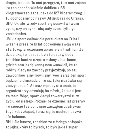
drugie, trzecie. Tu coś przegryżć, tam coś zajeść
i w ten sposób właśnie dobiłem z 65
kilogramowego szczupaka do 127 kilogramoweg. I
tu dochodzimy do nazwy Od Grubasa do Ultrasa.
BHU: Ok, ale wtedy sport się pojawił w twoim
życiu, czy on był z tobą cały czas, tylko go
zaniedbałeś.
JM: Ja sport całkowicie porzuciłem na 10 lat i
właśnie przez te 10 lat podwoiłem swoją wagę
startową, ja wcześniej uprawiałem triathlon. Za
dzieciaka, to jeszcze były te czasy, kiedy
triathlon bardzo często mylony z biatlonem,
gdzieś tam jazdę konną nam wmawiali, że to
robimy. Kiedy na zawody przyjeżdżają po stu
zawodników a my mówiliśmy wow zaraz ten sport
będzie na olimpiadzie, to już taka masówka się
zaczyna robić. A teraz imprezy sto osób, to
organizatorzy odwołują bo mówią, że ludzi jest
za mało. Więc, sport kiedyś towarzyszył mi w
życiu, od małego. Później te dziesięć lat przerwy
i w sporcie też ponownie zacząłem upatrywać
tego żeby złapać, teraz się to modnie nazywa
life balance.
BHU: Ale kurczę, triathlon za młodego chłopaka
to jejku, który to był rok, to były jakieś super