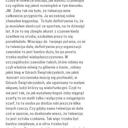
czasy w Rowerze Błażeja, jak myślisz ci pomogły
czy ogólnie się jakoś rozwinąłeś w tym kierunku.
JM: Żeby tak nie było, że telewizja mnie
całkowicie przygniotła. Ja wcześniej sobie
złamałem kręgosłup. To było definitywnie to, że
ja musiałem skończyć ze sportem, na te dziesięć
lat. A że to się zbiegło akurat z czasem kiedy
szedłem na studia, szukałem pracy to się
ponakładało. Wracając do twojego pytania, co mi
ta telewizja dała, definitywnie przy organizacji
zawodów to jest bardzo dużo, bo po prostu
trzeba myśleć wielopłaszczyznowo. W
szczególności zawodów takich, które robimy my
czyli właśnie mówię tu głównie o Iranie , robimy
jakiś bieg w Górach Świętokrzyskich, nie jakiś
koncert szczeniaka muszę się pochwalić, w
Górach Świętokrzyskich, ale ogarniamy to małymi
ekipami, ludzi którzy są wielofunkcyjni. Czyli to
nie jest tak, że jak wysyłamy kogoś żeby sięgnął
szarfę to on myśli tylko i wyłącznie o osiągnięciu
szarf, ta ta osoba po drodze robi jeszcze kilka
innych rzeczy. Czy gdyby sama telewizja mi dała
coś w sporcie, no doskonale wiesz, że telewizja
to jest sztuka czekania. Tak więc trzeba być
bardzo cierpliwym, a w ultra trzeba być