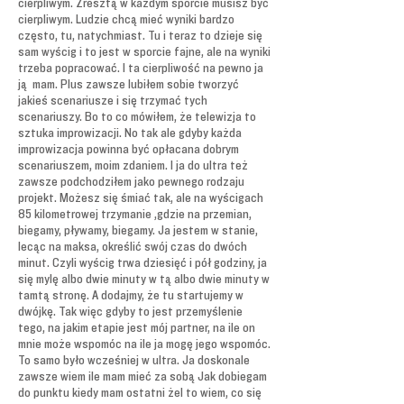
cierpliwym. Zresztą w każdym sporcie musisz być
cierpliwym. Ludzie chcą mieć wyniki bardzo
często, tu, natychmiast. Tu i teraz to dzieje się
sam wyścig i to jest w sporcie fajne, ale na wyniki
trzeba popracować. I ta cierpliwość na pewno ja
ją mam. Plus zawsze lubiłem sobie tworzyć
jakieś scenariusze i się trzymać tych
scenariuszy. Bo to co mówiłem, że telewizja to
sztuka improwizacji. No tak ale gdyby każda
improwizacja powinna być opłacana dobrym
scenariuszem, moim zdaniem. I ja do ultra też
zawsze podchodziłem jako pewnego rodzaju
projekt. Możesz się śmiać tak, ale na wyścigach
85 kilometrowej trzymanie ,gdzie na przemian,
biegamy, pływamy, biegamy. Ja jestem w stanie,
lecąc na maksa, określić swój czas do dwóch
minut. Czyli wyścig trwa dziesięć i pół godziny, ja
się mylę albo dwie minuty w tą albo dwie minuty w
tamtą stronę. A dodajmy, że tu startujemy w
dwójkę. Tak więc gdyby to jest przemyślenie
tego, na jakim etapie jest mój partner, na ile on
mnie może wspomóc na ile ja mogę jego wspomóc.
To samo było wcześniej w ultra. Ja doskonale
zawsze wiem ile mam mieć za sobą Jak dobiegam
do punktu kiedy mam ostatni żel to wiem, co się