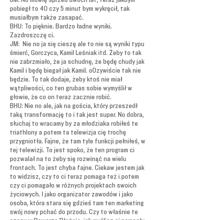
pobiegł to 40 czy 5 minut bym wykręcił, tak
musiałbym także zasapać.
BHU: To pięknie. Bardzo ładne wyniki.
Zazdroszczę ci.
JM: Nie no ja się cieszę ale to nie są wyniki typu
śmierć, Gorczyca, Kamil Leśniak itd. Żeby to tak
nie zabrzmiało, że ja schudnę, że będę chudy jak
Kamil i będę biegał jak Kamil. oOzywiście tak nie
będzie. To tak dodaje, żeby ktoś nie miał
wątpliwości, co ten grubas sobie wymyślił w
głowie, że co on teraz zacznie robić.
BHU: Nie no ale, jak na gościa, który przeszedł
taką transformację to i tak jest super. No dobra,
słuchaj to wracamy by za młodziaka robiłeś te
triathlony a potem ta telewizja cię trochę
przygniotła. Fajne, że tam tyle funkcji pełniłeś, w
tej telewizji. To jest spoko, że ten program ci
pozwalał na to żeby się rozwinąć na wielu
frontach. To jest chyba fajne. Ciekaw jestem jak
to widzisz, czy to ci teraz pomaga też i potem
czy ci pomagało w różnych projektach swoich
życiowych. I jako organizator zawodów i jako
osoba, która stara się gdzieś tam ten marketing
swój nowy pchać do przodu. Czy to właśnie te