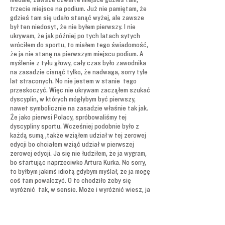
trzecie miejsce na podium. Już nie pamiętam, że
gdzieś tam się udało stanąć wyżej, ale zawsze
był ten niedosyt, że nie byłem pierwszy. I nie
ukrywam, że jak później po tych latach sytych
wróciłem do sportu, to miałem tego świadomość,
że ja nie stanę na pierwszym miejscu podium. A
myślenie z tyłu głowy, cały czas było zawodnika
na zasadzie cisnąć tylko, że nadwaga, sorry tyle
lat straconych. No nie jestem w stanie tego
przeskoczyć. Więc nie ukrywam zacząłem szukać
dyscyplin, w których mógłybym być pierwszy,
nawet symbolicznie na zasadzie właśnie tak jak.
Że jako pierwsi Polacy, spróbowaliśmy tej
dyscypliny sportu. Wcześniej podobnie było z
każdą sumą ,także wziąłem udział w tej zerowej
edycji bo chciałem wziąć udział w pierwszej
zerowej edycji. Ja się nie łudziłem, że ja wygram,
bo startując naprzeciwko Artura Kurka. No sorry,
to byłbym jakimś idiotą gdybym myślał, że ja mogę
coś tam powalczyć. O to chodziło żeby się
wyróżnić tak, w sensie. Może i wyróżnić wiesz, ja
się śmieje zawsze mnie córka pytała, jak tam
dobiegałem na tych biegach ultra 157 tak, ja tu
dumny sam z siebie, a ona tato kiedy będziesz