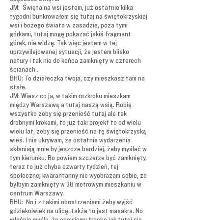
JM: Święta na wsi jestem, już ostatnie kilka
tygodni bunkrowałem się tutaj na świętokrzyskiej
wsi i bożego świata w zasadzie, poza tymi
górkami, tutaj mogę pokazać jakiś fragment
górek, nie widzę. Tak więc jestem w tej
uprzywilejowanej sytuacji, że jestem blisko
natury i tak nie do końca zamknięty w czterech
ścianach .
BHU: To działeczka twoja, czy mieszkasz tam na
stałe.
JM: Wiesz co ja, w takim rozkroku mieszkam
między Warszawą a tutaj naszą wsią. Robię
wszystko żeby się przenieść tutaj ale tak
drobnymi krokami, to już taki projekt to od wielu
wielu lat, żeby się przenieść na tę świętokrzyską
wieś. I nie ukrywam, że ostatnie wydarzenia
skłaniają mnie by jeszcze bardziej, żeby myśleć w
tym kierunku. Bo powiem szczerze być zamknięty,
teraz to już chyba czwarty tydzień, tej
społecznej kwarantanny nie wyobrażam sobie, że
byłbym zamknięty w 38 metrowym mieszkaniu w
centrum Warszawy.
BHU: No i z takimi obostrzeniami żeby wyjść
gdziekolwiek na ulicę, także to jest masakra. No
właśnie myślę, że opowiemy trochę jak tutaj się