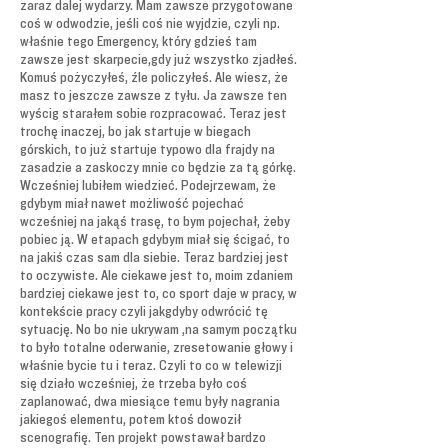
zaraz dalej wydarzy. Mam zawsze przygotowane
coś w odwodzie, jeśli coś nie wyjdzie, czyli np.
właśnie tego Emergency, który gdzieś tam
zawsze jest skarpecie,gdy już wszystko zjadłeś.
Komuś pożyczyłeś, źle policzyłeś. Ale wiesz, że
masz to jeszcze zawsze z tyłu. Ja zawsze ten
wyścig starałem sobie rozpracować. Teraz jest
trochę inaczej, bo jak startuje w biegach
górskich, to już startuje typowo dla frajdy na
zasadzie a zaskoczy mnie co będzie za tą górkę.
Wcześniej lubiłem wiedzieć. Podejrzewam, że
gdybym miał nawet możliwość pojechać
wcześniej na jakąś trasę, to bym pojechał, żeby
pobiec ją. W etapach gdybym miał się ścigać, to
na jakiś czas sam dla siebie. Teraz bardziej jest
to oczywiste. Ale ciekawe jest to, moim zdaniem
bardziej ciekawe jest to, co sport daje w pracy, w
kontekście pracy czyli jakgdyby odwrócić tę
sytuację. No bo nie ukrywam ,na samym początku
to było totalne oderwanie, zresetowanie głowy i
właśnie bycie tu i teraz. Czyli to co w telewizji
się działo wcześniej, że trzeba było coś
zaplanować, dwa miesiące temu były nagrania
jakiegoś elementu, potem ktoś dowoził
scenografię. Ten projekt powstawał bardzo