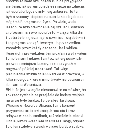
chodzić te montaże, potem musisz przyglądać
się temu, jak potem pojedziesz może na zdjęcia,
jak operator będzie miły i cię zabierze. To tu
byłeś rzucony i dopiero na sam koniec będziesz
mógł robić program na żywo. Po wielu, wielu
latach, to było odwrócenie tej sytuacji, dawano
ci program na żywo i po prostu w ciągu kilku dni
trzeba było się ogarnąć w czym jest się dobrym i
ten program zacząć tworzyć. Ja przeszedłem
zasadzie przez każdy szczebel, bo i robiłem
Research i prowadziłem ten program i wydawałem
ten program. I gdzieś tam też jak się pojawiały
pierwsze mniejsze kamery, coś zaczynałem
nagrywać później montować. Tak więc
pięcioletnie studia dziennikarskie w praktyce, w
kilka miesięcy, które u mnie trwały nie powiem ci
ile, tam na Woronicza.
BHU: To jest w ogóle niesamowite co mówisz, bo
tak rzeczywiście to przejście do kariery, wejście
na wizję było bardzo, to była krótka droga.
Właśnie w Rowerze Błażeja, fajny koncept
przypomina mi to sytuację, która się teraz
odbywa w social mediach, też właściwie młodzi
ludzie, każdy właściwie starsi też, mogą odpalić
telefon i zdobyć swoich wersów bardzo szybko.