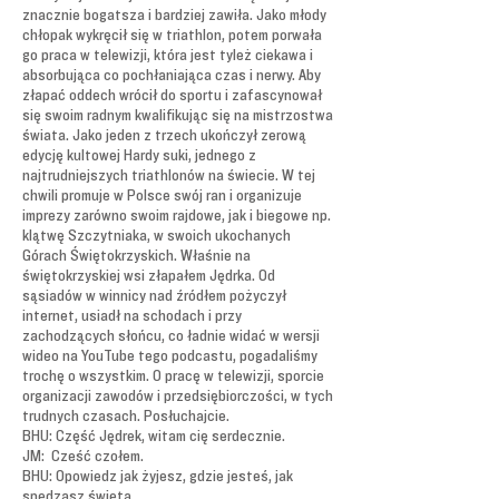
znacznie bogatsza i bardziej zawiła. Jako młody
chłopak wykręcił się w triathlon, potem porwała
go praca w telewizji, która jest tyleż ciekawa i
absorbująca co pochłaniająca czas i nerwy. Aby
złapać oddech wrócił do sportu i zafascynował
się swoim radnym kwalifikując się na mistrzostwa
świata. Jako jeden z trzech ukończył zerową
edycję kultowej Hardy suki, jednego z
najtrudniejszych triathlonów na świecie. W tej
chwili promuje w Polsce swój ran i organizuje
imprezy zarówno swoim rajdowe, jak i biegowe np.
klątwę Szczytniaka, w swoich ukochanych
Górach Świętokrzyskich. Właśnie na
świętokrzyskiej wsi złapałem Jędrka. Od
sąsiadów w winnicy nad źródłem pożyczył
internet, usiadł na schodach i przy
zachodzących słońcu, co ładnie widać w wersji
wideo na YouTube tego podcastu, pogadaliśmy
trochę o wszystkim. O pracę w telewizji, sporcie
organizacji zawodów i przedsiębiorczości, w tych
trudnych czasach. Posłuchajcie.
BHU: Część Jędrek, witam cię serdecznie.
JM: Cześć czołem.
BHU: Opowiedz jak żyjesz, gdzie jesteś, jak
spędzasz święta.