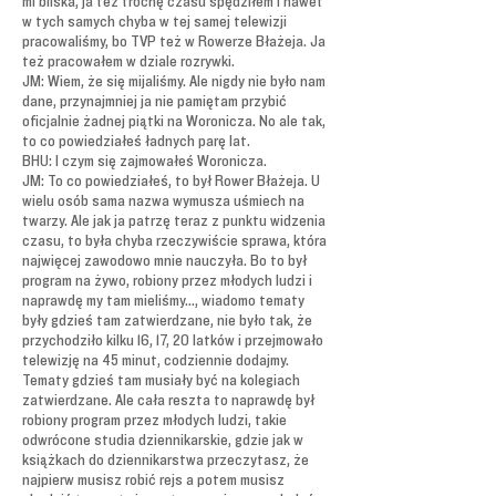
mi bliska, ja też trochę czasu spędziłem i nawet
w tych samych chyba w tej samej telewizji
pracowaliśmy, bo TVP też w Rowerze Błażeja. Ja
też pracowałem w dziale rozrywki.
JM: Wiem, że się mijaliśmy. Ale nigdy nie było nam
dane, przynajmniej ja nie pamiętam przybić
oficjalnie żadnej piątki na Woronicza. No ale tak,
to co powiedziałeś ładnych parę lat.
BHU: I czym się zajmowałeś Woronicza.
JM: To co powiedziałeś, to był Rower Błażeja. U
wielu osób sama nazwa wymusza uśmiech na
twarzy. Ale jak ja patrzę teraz z punktu widzenia
czasu, to była chyba rzeczywiście sprawa, która
najwięcej zawodowo mnie nauczyła. Bo to był
program na żywo, robiony przez młodych ludzi i
naprawdę my tam mieliśmy..., wiadomo tematy
były gdzieś tam zatwierdzane, nie było tak, że
przychodziło kilku 16, 17, 20 latków i przejmowało
telewizję na 45 minut, codziennie dodajmy.
Tematy gdzieś tam musiały być na kolegiach
zatwierdzane. Ale cała reszta to naprawdę był
robiony program przez młodych ludzi, takie
odwrócone studia dziennikarskie, gdzie jak w
książkach do dziennikarstwa przeczytasz, że
najpierw musisz robić rejs a potem musisz